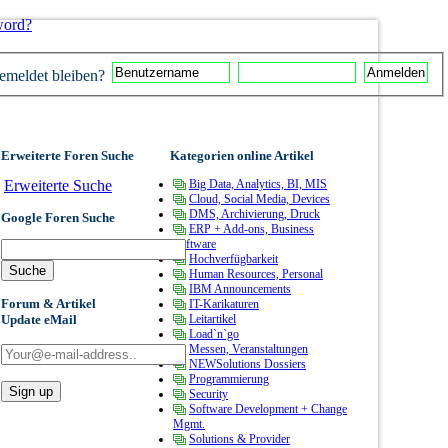
word?
meldet bleiben?
Erweiterte Foren Suche
Kategorien online Artikel
Erweiterte Suche
Big Data, Analytics, BI, MIS
Cloud, Social Media, Devices
DMS, Archivierung, Druck
Google Foren Suche
ERP + Add-ons, Business
Software
Hochverfügbarkeit
Human Resources, Personal
IBM Announcements
Forum & Artikel
IT-Karikaturen
Update eMail
Leitartikel
Load`n`go
Messen, Veranstaltungen
NEWSolutions Dossiers
Programmierung
Security
Software Development + Change
Mgmt.
Solutions & Provider