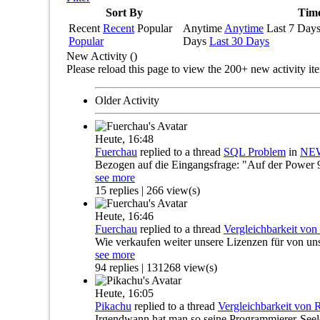
Sort By
Tim
Recent
Recent
Popular
Anytime
Anytime
Last 7 Day
Popular
Days
Last 30 Days
New Activity (
)
Please reload this page to view the 200+ new activity it
Older Activity
Heute,
16:48
Fuerchau
replied to a thread
SQL Problem
in
NEW
Bezogen auf die Eingangsfrage: "Auf der Power 
see more
15 replies | 266 view(s)
Heute,
16:46
Fuerchau
replied to a thread
Vergleichbarkeit vo
Wie verkaufen weiter unsere Lizenzen für von uns
see more
94 replies | 131268 view(s)
Heute,
16:05
Pikachu
replied to a thread
Vergleichbarkeit von
Irgendwann hat man so seine Programmierer-Seele