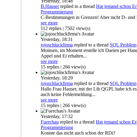
Yesterday,
18:48
B.Hauser
replied to a thread
Hat jemand schon E
Programmierung
C-Bestimmungen in Grenzen! Aber nicht D- und
see more
112 replies | 7502 view(s)
Yesterday,
18:31
jojoschluckfirma
replied to a thread
SQL Problem
Moinsen, im Moment erstelle ich Daeien per Hand
Appel und Ei erhalten...
see more
15 replies | 266 view(s)
Yesterday,
18:29
jojoschluckfirma
replied to a thread
SQL Problem
Hallo Frau Hauser, mit der Lib QGPL habe ich es a
auch keine Fehlermeldung...
see more
15 replies | 266 view(s)
Yesterday,
17:32
Fuerchau
replied to a thread
Hat jemand schon E
Programmierung
Konnte das nicht auch schon der RDi?