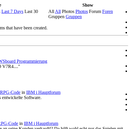
e
Show
s
Last 7 Days
Last 30
All
All
Photos
Photos
Forum
Foren
Gruppen
Gruppen
ems that have been created.
Sboard Programmierung
9 V7R4...."
n RPG-Code
in
IBM i Hauptforum
 entwickelte Software.
 RPG-Code
in
IBM i Hauptforum
 an seine Kunden verkauft!? Da hilft wohl echt nur das Spielen mit