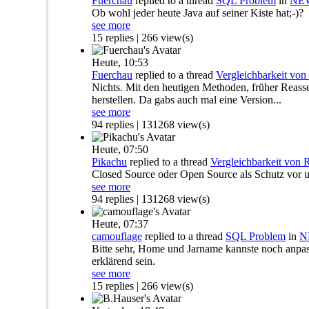
Fuerchau
replied to a thread
SQL Problem
in
NEW
Ob wohl jeder heute Java auf seiner Kiste hat;-)?
see more
15 replies | 266 view(s)
Heute,
10:53
Fuerchau
replied to a thread
Vergleichbarkeit vo
Nichts. Mit den heutigen Methoden, früher Reass
herstellen. Da gabs auch mal eine Version...
see more
94 replies | 131268 view(s)
Heute,
07:50
Pikachu
replied to a thread
Vergleichbarkeit von
Closed Source oder Open Source als Schutz vor u
see more
94 replies | 131268 view(s)
Heute,
07:37
camouflage
replied to a thread
SQL Problem
in
N
Bitte sehr, Home und Jarname kannste noch anpass
erklärend sein.
see more
15 replies | 266 view(s)