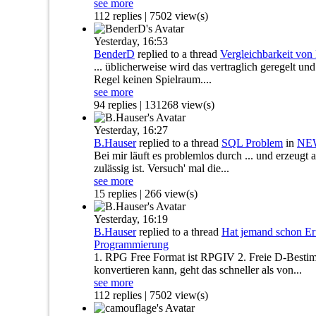
see more
112 replies | 7502 view(s)
Yesterday,
16:53
BenderD
replied to a thread
Vergleichbarkeit vo
... üblicherweise wird das vertraglich geregelt und
Regel keinen Spielraum....
see more
94 replies | 131268 view(s)
Yesterday,
16:27
B.Hauser
replied to a thread
SQL Problem
in
NEW
Bei mir läuft es problemlos durch ... und erzeu
zulässig ist. Versuch' mal die...
see more
15 replies | 266 view(s)
Yesterday,
16:19
B.Hauser
replied to a thread
Hat jemand schon E
Programmierung
1. RPG Free Format ist RPGIV 2. Freie D-Bestim
konvertieren kann, geht das schneller als von...
see more
112 replies | 7502 view(s)