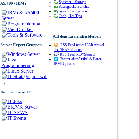
Speicher – Storage
AS/400 / IBM i
Strategische Berichte
Systemmanagement
IBMi & AS/400
Tools, Hot-Tips
Server
Programmierung
Viel Drucker
Tools & Software
Auf dem Laufenden bleiben
Server Expert Gruppen
RSS Feed neuer IBMi Artikel
der NEWSolutions
Windows Server
RSS Feed NEWSboard
Twitter aller Artikel & Foren
Java
IBMi Updates
Programmierung
Linux Server
IT Strategie, ich will
...
Unternehmens IT
IT Jobs
EK/VK Server
IT NEWS
IT Events