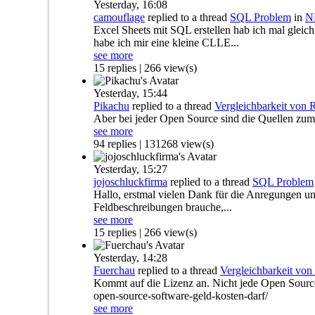
Yesterday,
16:08
camouflage
replied to a thread
SQL Problem
in
N
Excel Sheets mit SQL erstellen hab ich mal gleich 
habe ich mir eine kleine CLLE...
see more
15 replies | 266 view(s)
Yesterday,
15:44
Pikachu
replied to a thread
Vergleichbarkeit von
Aber bei jeder Open Source sind die Quellen zu
see more
94 replies | 131268 view(s)
Yesterday,
15:27
jojoschluckfirma
replied to a thread
SQL Problem
Hallo, erstmal vielen Dank für die Anregungen u
Feldbeschreibungen brauche,...
see more
15 replies | 266 view(s)
Yesterday,
14:28
Fuerchau
replied to a thread
Vergleichbarkeit vo
Kommt auf die Lizenz an. Nicht jede Open Source 
open-source-software-geld-kosten-darf/
see more