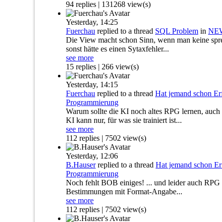
94 replies | 131268 view(s)
Yesterday,
14:25
Fuerchau
replied to a thread
SQL Problem
in
NEW
Die View macht schon Sinn, wenn man keine spr
sonst hätte es einen Sytaxfehler...
see more
15 replies | 266 view(s)
Yesterday,
14:15
Fuerchau
replied to a thread
Hat jemand schon E
Programmierung
Warum sollte die KI noch altes RPG lernen, au
KI kann nur, für was sie trainiert ist...
see more
112 replies | 7502 view(s)
Yesterday,
12:06
B.Hauser
replied to a thread
Hat jemand schon E
Programmierung
Noch fehlt BOB einiges! ... und leider auch RPG 
Bestimmungen mit Format-Angabe...
see more
112 replies | 7502 view(s)