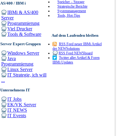
Speicher – Storage
AS/400 / IBM i
Strategische Berichte
Systemmanagement
IBMi & AS/400
Tools, Hot-Tips
Server
Programmierung
Viel Drucker
Tools & Software
Auf dem Laufenden bleiben
Server Expert Gruppen
RSS Feed neuer IBMi Artikel
der NEWSolutions
Windows Server
RSS Feed NEWSboard
Twitter aller Artikel & Foren
Java
IBMi Updates
Programmierung
Linux Server
IT Strategie, ich will
...
Unternehmens IT
IT Jobs
EK/VK Server
IT NEWS
IT Events