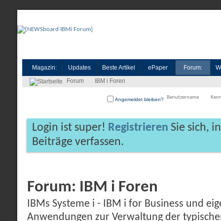
Magazin:
Updates
Beste Artikel
ePaper
Forum:
W
Forum
IBM i Foren
Angemeldet bleiben?
Login ist super!
Registrieren
Sie sich, 
Beiträge verfassen.
Forum:
IBM i Foren
IBMs Systeme i - IBM i for Business und 
Anwendungen zur Verwaltung der typische