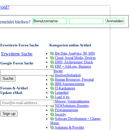
word?
meldet bleiben?
Erweiterte Foren Suche
Kategorien online Artikel
Erweiterte Suche
Big Data, Analytics, BI, MIS
Cloud, Social Media, Devices
DMS, Archivierung, Druck
Google Foren Suche
ERP + Add-ons, Business
Software
Hochverfügbarkeit
Human Resources, Personal
IBM Announcements
Forum & Artikel
IT-Karikaturen
Update eMail
Leitartikel
Load`n`go
Messen, Veranstaltungen
NEWSolutions Dossiers
Programmierung
Security
Software Development + Change
Mgmt.
Solutions & Provider