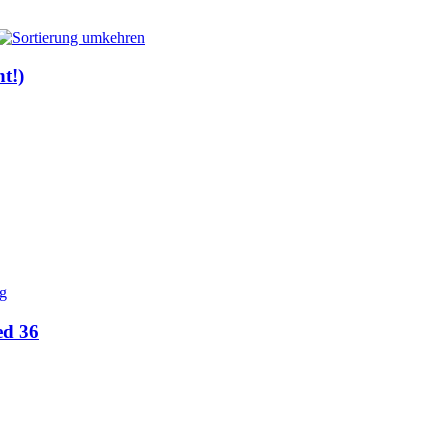
t!)
d 36