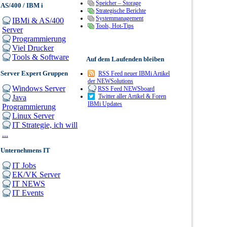
Speicher – Storage
AS/400 / IBM i
Strategische Berichte
Systemmanagement
IBMi & AS/400
Tools, Hot-Tips
Server
Programmierung
Viel Drucker
Tools & Software
Auf dem Laufenden bleiben
Server Expert Gruppen
RSS Feed neuer IBMi Artikel
der NEWSolutions
Windows Server
RSS Feed NEWSboard
Twitter aller Artikel & Foren
Java
IBMi Updates
Programmierung
Linux Server
IT Strategie, ich will
...
Unternehmens IT
IT Jobs
EK/VK Server
IT NEWS
IT Events