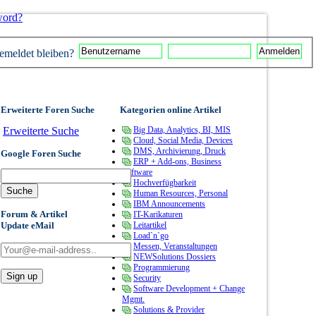
word?
meldet bleiben?
Erweiterte Foren Suche
Kategorien online Artikel
Erweiterte Suche
Big Data, Analytics, BI, MIS
Cloud, Social Media, Devices
DMS, Archivierung, Druck
Google Foren Suche
ERP + Add-ons, Business
Software
Hochverfügbarkeit
Human Resources, Personal
IBM Announcements
Forum & Artikel
IT-Karikaturen
Update eMail
Leitartikel
Load`n`go
Messen, Veranstaltungen
NEWSolutions Dossiers
Programmierung
Security
Software Development + Change
Mgmt.
Solutions & Provider