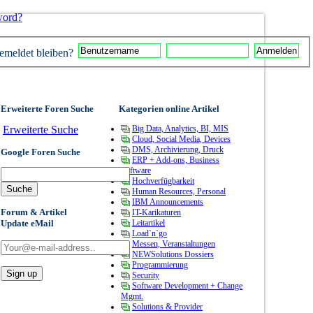
word?
meldet bleiben?
Erweiterte Foren Suche
Kategorien online Artikel
Erweiterte Suche
Big Data, Analytics, BI, MIS
Cloud, Social Media, Devices
DMS, Archivierung, Druck
Google Foren Suche
ERP + Add-ons, Business
Software
Hochverfügbarkeit
Human Resources, Personal
IBM Announcements
Forum & Artikel
IT-Karikaturen
Update eMail
Leitartikel
Load`n`go
Messen, Veranstaltungen
NEWSolutions Dossiers
Programmierung
Security
Software Development + Change
Mgmt.
Solutions & Provider