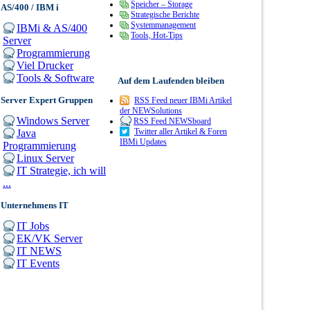
Speicher – Storage
AS/400 / IBM i
Strategische Berichte
Systemmanagement
IBMi & AS/400
Tools, Hot-Tips
Server
Programmierung
Viel Drucker
Tools & Software
Auf dem Laufenden bleiben
Server Expert Gruppen
RSS Feed neuer IBMi Artikel
der NEWSolutions
Windows Server
RSS Feed NEWSboard
Twitter aller Artikel & Foren
Java
IBMi Updates
Programmierung
Linux Server
IT Strategie, ich will
...
Unternehmens IT
IT Jobs
EK/VK Server
IT NEWS
IT Events