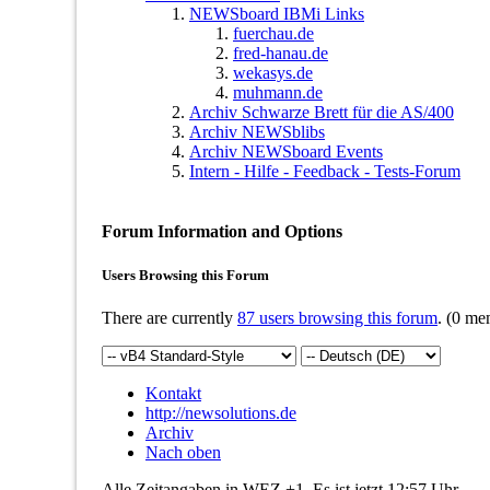
NEWSboard IBMi Links
fuerchau.de
fred-hanau.de
wekasys.de
muhmann.de
Archiv Schwarze Brett für die AS/400
Archiv NEWSblibs
Archiv NEWSboard Events
Intern - Hilfe - Feedback - Tests-Forum
Forum Information and Options
Users Browsing this Forum
There are currently
87 users browsing this forum
. (0 me
Kontakt
http://newsolutions.de
Archiv
Nach oben
Alle Zeitangaben in WEZ +1. Es ist jetzt
12:57
Uhr.