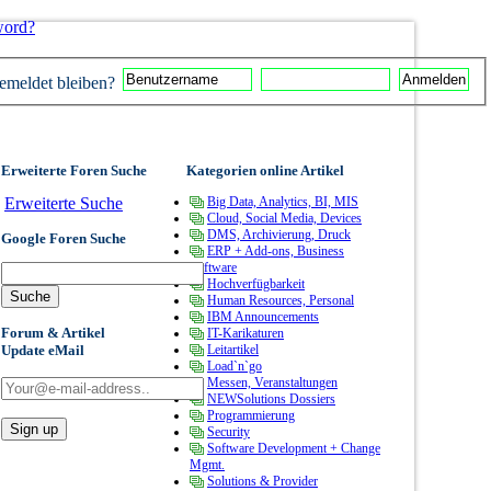
word?
meldet bleiben?
Erweiterte Foren Suche
Kategorien online Artikel
Erweiterte Suche
Big Data, Analytics, BI, MIS
Cloud, Social Media, Devices
DMS, Archivierung, Druck
Google Foren Suche
ERP + Add-ons, Business
Software
Hochverfügbarkeit
Human Resources, Personal
IBM Announcements
Forum & Artikel
IT-Karikaturen
Update eMail
Leitartikel
Load`n`go
Messen, Veranstaltungen
NEWSolutions Dossiers
Programmierung
Security
Software Development + Change
Mgmt.
Solutions & Provider