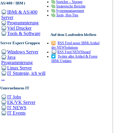
Speicher – Storage
AS/400 / IBM i
Strategische Berichte
Systemmanagement
IBMi & AS/400
Tools, Hot-Tips
Server
Programmierung
Viel Drucker
Tools & Software
Auf dem Laufenden bleiben
Server Expert Gruppen
RSS Feed neuer IBMi Artikel
der NEWSolutions
Windows Server
RSS Feed NEWSboard
Twitter aller Artikel & Foren
Java
IBMi Updates
Programmierung
Linux Server
IT Strategie, ich will
...
Unternehmens IT
IT Jobs
EK/VK Server
IT NEWS
IT Events