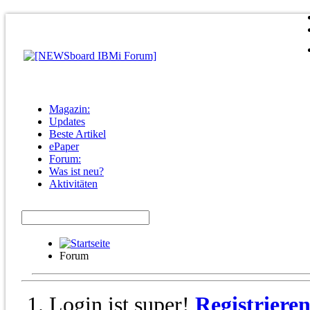
Magazin:
Updates
Beste Artikel
ePaper
Forum:
Was ist neu?
Aktivitäten
Forum
Login ist super!
Registriere