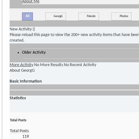
About Me
All
GeorgG
Friends
Photos
New Activity (
)
Please reload this page to view the 200+ new activity items that have bee
created.
Older Activity
More Activity
No More Results
No Recent Activity
About GeorgG
Basic Information
Statistics
Total Posts
Total Posts
119