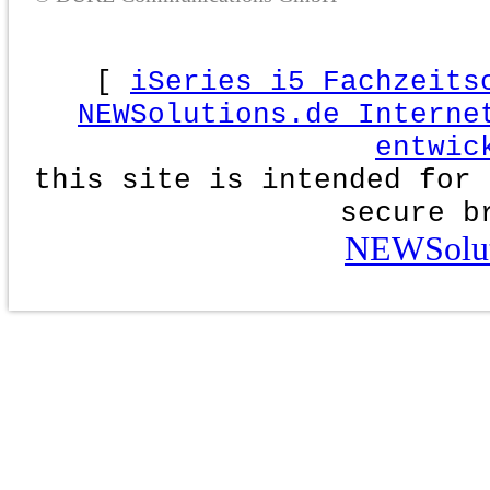
[
iSeries i5 Fachzeits
NEWSolutions.de Interne
entwic
this site is intended for 
secure b
NEWSolut