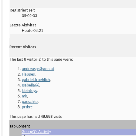
Registriert seit
05-02-03
Letzte Aktivität
Heute
08:21
Recent Visitors
The last 8 visitor(s) to this page were:
andreaspr@aon.at
,
Flappes
,
gabriel.froehlich
,
Isabella66
,
kleintoys
,
mk
,
paeschke
,
prsbrc
This page has had
48.883
visits
Tab Content
GeorgG's Activity