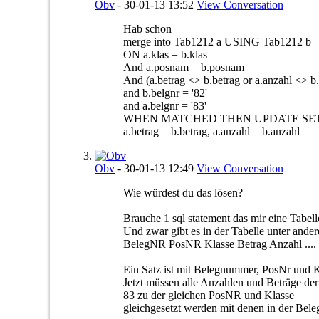
Obv
-
30-01-13
13:52
View Conversation
Hab schon
merge into Tab1212 a USING Tab1212 b
ON a.klas = b.klas
And a.posnam = b.posnam
And (a.betrag <> b.betrag or a.anzahl <> b
and b.belgnr = '82'
and a.belgnr = '83'
WHEN MATCHED THEN UPDATE SE
a.betrag = b.betrag, a.anzahl = b.anzahl
Obv
-
30-01-13
12:49
View Conversation
Wie würdest du das lösen?
Brauche 1 sql statement das mir eine Tabell
Und zwar gibt es in der Tabelle unter ande
BelegNR PosNR Klasse Betrag Anzahl ....
Ein Satz ist mit Belegnummer, PosNr und K
Jetzt müssen alle Anzahlen und Beträge d
83 zu der gleichen PosNR und Klasse
gleichgesetzt werden mit denen in der Be