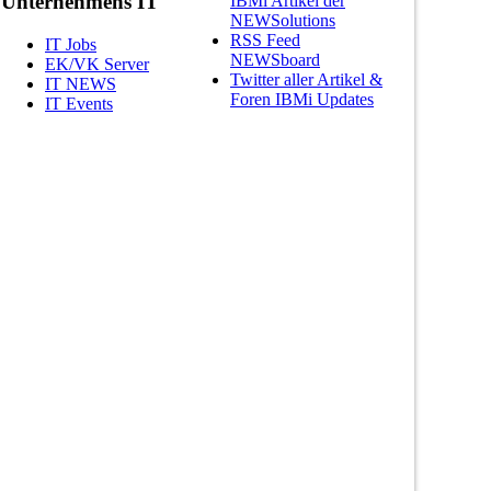
Unternehmens IT
IBMi Artikel der
NEWSolutions
RSS Feed
IT Jobs
NEWSboard
EK/VK Server
Twitter aller Artikel &
IT NEWS
Foren IBMi Updates
IT Events