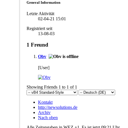
General Information
Letzte Aktivität
02-04-21
15:01
Registriert seit
13-08-03
1
Freund
Obv
[User]
Showing Friends 1 to 1 of 1
Kontakt
http://newsolutions.de
Archiv
Nach oben
Alle Zeitangaben in WEZ +1. Es ist jetzt
09:21
Uhr.