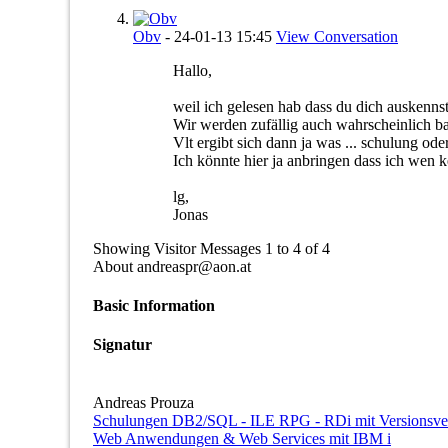
Obv
-
24-01-13
15:45
View Conversation
Hallo,
weil ich gelesen hab dass du dich auskennst
Wir werden zufällig auch wahrscheinlich b
Vlt ergibt sich dann ja was ... schulung oder
Ich könnte hier ja anbringen dass ich wen 
lg,
Jonas
Showing Visitor Messages 1 to
4
of
4
About andreaspr@aon.at
Basic Information
Signatur
Andreas Prouza
Schulungen DB2/SQL - ILE RPG - RDi mit Versionsve
Web Anwendungen & Web Services mit IBM i