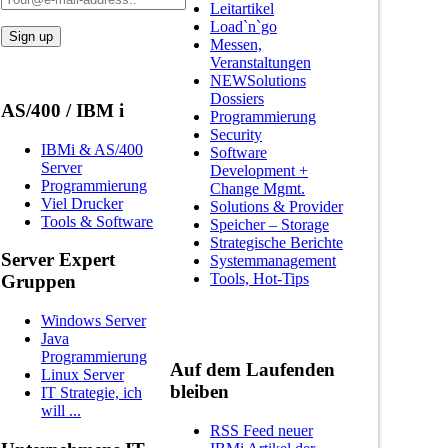
Leitartikel
Load`n`go
Messen,
Veranstaltungen
NEWSolutions
Dossiers
AS/400 / IBM i
Programmierung
Security
IBMi & AS/400
Software
Server
Development +
Programmierung
Change Mgmt.
Viel Drucker
Solutions & Provider
Tools & Software
Speicher – Storage
Strategische Berichte
Server Expert
Systemmanagement
Tools, Hot-Tips
Gruppen
Windows Server
Java
Programmierung
Auf dem Laufenden
Linux Server
bleiben
IT Strategie, ich
will ...
RSS Feed neuer