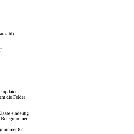
.anzahl)
T
e updatet
rem die Felder
lasse eindeutig
er Belegnummer
legnummer 82