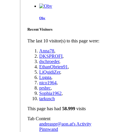
Obv
Recent Visitors
The last 10 visitor(s) to this page were:
Anna78
,
DKSPROFI
,
dschroeder
,
EthanObrien91
,
LiQuidiZer
,
Lugga
,
nico1964
,
prsbrc
,
Sophia1962
,
tarkusch
This page has had
58.999
visits
Tab Content
andreaspr@aon.at's Activity
Pinnwand