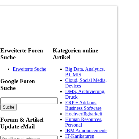
Erweiterte Foren
Kategorien online
Suche
Artikel
Erweiterte Suche
Big Data, Analytics,
BI, MIS
Cloud, Social Media,
Google Foren
Devices
Suche
DMS, Archivierung,
Druck
ERP + Add-ons,
Business Software
Hochverfügbarkeit
Forum & Artikel
Human Resources,
Personal
Update eMail
IBM Announcements
IT-Karikaturen