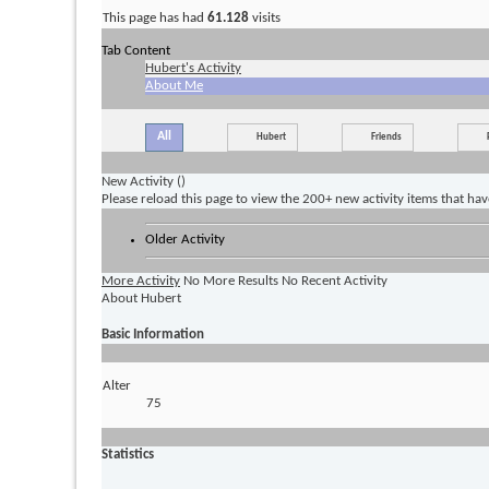
This page has had
61.128
visits
Tab Content
Hubert's Activity
About Me
All
Hubert
Friends
New Activity (
)
Please reload this page to view the 200+ new activity items that ha
Older Activity
More Activity
No More Results
No Recent Activity
About Hubert
Basic Information
Alter
75
Statistics