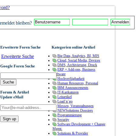
word?
meldet bleiben?
Erweiterte Foren Suche
Kategorien online Artikel
Erweiterte Suche
Big Data, Analytics, BI, MIS
Cloud, Social Media, Devices
DMS, Archivierung, Druck
Google Foren Suche
ERP + Add-ons, Business
Software
Hochverfügbarkeit
Human Resources, Personal
IBM Announcements
Forum & Artikel
IT-Karikaturen
Update eMail
Leitartikel
Load`n`go
Messen, Veranstaltungen
NEWSolutions Dossiers
Programmierung
Security
Software Development + Change
Mgmt.
Solutions & Provider