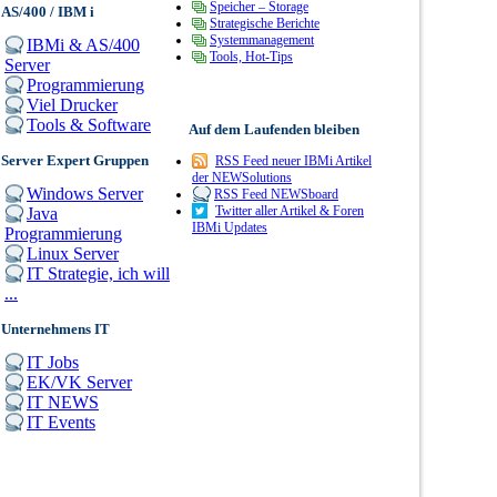
Speicher – Storage
AS/400 / IBM i
Strategische Berichte
Systemmanagement
IBMi & AS/400
Tools, Hot-Tips
Server
Programmierung
Viel Drucker
Tools & Software
Auf dem Laufenden bleiben
Server Expert Gruppen
RSS Feed neuer IBMi Artikel
der NEWSolutions
Windows Server
RSS Feed NEWSboard
Twitter aller Artikel & Foren
Java
IBMi Updates
Programmierung
Linux Server
IT Strategie, ich will
...
Unternehmens IT
IT Jobs
EK/VK Server
IT NEWS
IT Events