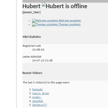
Hubert
[power_User]
Beiträge anzeigen
Themen anzeigen
Mini Statistics
Registriert seit
24-08-03
Letzte Aktivität
24-07-23
21:48
Recent Visitors
The last 5 visitor(s) to this page were:
ExAzubi
,
marco_drost
,
prsbrc
,
xenofob
,
Zerberus77