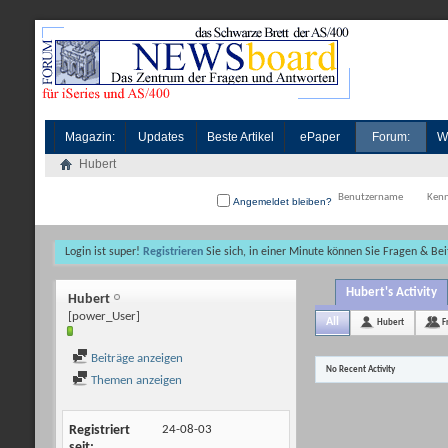
Magazin:
Updates
Beste Artikel
ePaper
Forum:
W
Hubert
Angemeldet bleiben?
Login ist super!
Registrieren
Sie sich, in einer Minute können Sie Fragen & Bei
Hubert's Activity
Hubert
[power_User]
All
Hubert
F
Beiträge anzeigen
No Recent Activity
Themen anzeigen
Registriert
24-08-03
seit