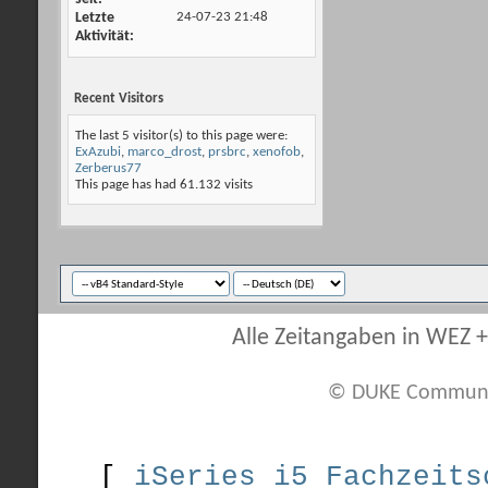
Letzte
24-07-23
21:48
Aktivität
Recent Visitors
The last 5 visitor(s) to this page were:
ExAzubi
,
marco_drost
,
prsbrc
,
xenofob
,
Zerberus77
This page has had
61.132
visits
Alle Zeitangaben in WEZ +1
© DUKE Communi
[
iSeries i5 Fachzeits