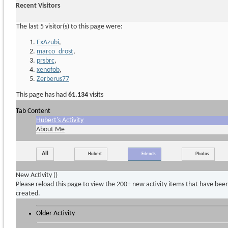
Recent Visitors
The last 5 visitor(s) to this page were:
ExAzubi
,
marco_drost
,
prsbrc
,
xenofob
,
Zerberus77
This page has had
61.134
visits
Tab Content
Hubert's Activity
About Me
All
Hubert
Friends
Photos
New Activity (
)
Please reload this page to view the 200+ new activity items that have bee
created.
Older Activity