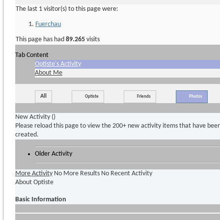
The last 1 visitor(s) to this page were:
Fuerchau
This page has had
89.265
visits
Tab Content
Optiste's Activity
About Me
All
Optiste
Friends
Photos
New Activity (
)
Please reload this page to view the 200+ new activity items that have bee
created.
Older Activity
More Activity
No More Results
No Recent Activity
About Optiste
Basic Information