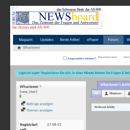
Magazin:
Updates
Beste Artikel
ePaper
Forum:
W
Whariewer
Angemeldet bleiben?
Login ist super!
Registrieren
Sie sich, in einer Minute können Sie Fragen & Bei
Whariewer's Activ
Whariewer
[new_User]
All
Whariewer
Beiträge anzeigen
No Recent Activity
Themen anzeigen
Registriert
27-08-21
seit