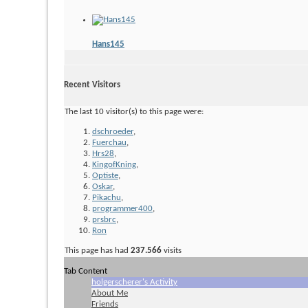
Hans145
Recent Visitors
The last 10 visitor(s) to this page were:
dschroeder
,
Fuerchau
,
Hrs28
,
KingofKning
,
Optiste
,
Oskar
,
Pikachu
,
programmer400
,
prsbrc
,
Ron
This page has had
237.566
visits
Tab Content
holgerscherer's Activity
About Me
Friends