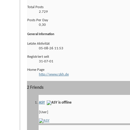
Total Posts
2.729
Posts Per Day
0,30
General Information
Letzte Aktivität
05-08-26
11:53
Registriert seit
31-07-01
Home Page
http://www.rzkh.de
2
Friends
ASY
[User]