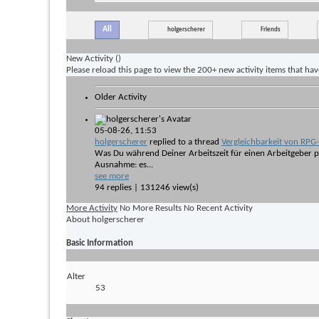
All
holgerscherer
Friends
New Activity (
)
Please reload this page to view the 200+ new activity items that ha
Older Activity
05-08-26,
11:53
holgerscherer
replied to a thread
Vergleichbarkeit von RPG
Was Du während Deiner Arbeitszeit für einen Arbeitgeber pr
Ausnahme: es...
see more
94 replies | 131246 view(s)
More Activity
No More Results
No Recent Activity
About holgerscherer
Basic Information
Alter
53