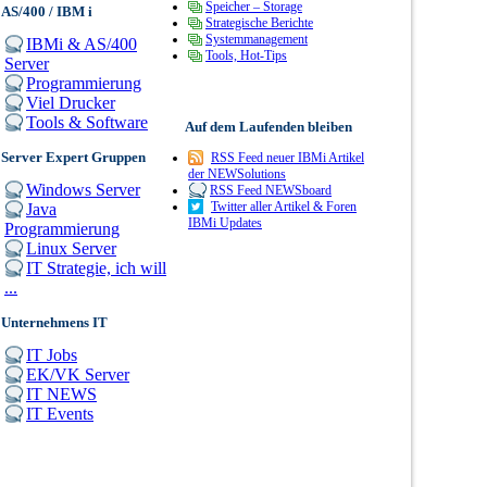
Speicher – Storage
AS/400 / IBM i
Strategische Berichte
Systemmanagement
IBMi & AS/400
Tools, Hot-Tips
Server
Programmierung
Viel Drucker
Tools & Software
Auf dem Laufenden bleiben
Server Expert Gruppen
RSS Feed neuer IBMi Artikel
der NEWSolutions
Windows Server
RSS Feed NEWSboard
Twitter aller Artikel & Foren
Java
IBMi Updates
Programmierung
Linux Server
IT Strategie, ich will
...
Unternehmens IT
IT Jobs
EK/VK Server
IT NEWS
IT Events