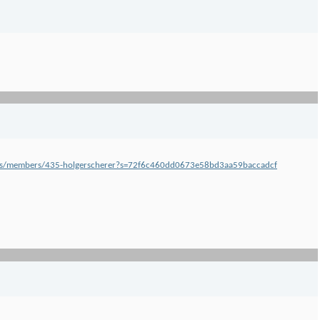
eries/members/435-holgerscherer?s=72f6c460dd0673e58bd3aa59baccadcf