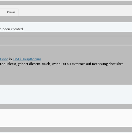
Photos
ve been created.
-Code
in
IBM i Hauptforum
oduzierst, gehört diesem. Auch, wenn Du als externer auf Rechnung dort sitzt.