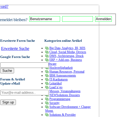
word?
meldet bleiben?
Erweiterte Foren Suche
Kategorien online Artikel
Erweiterte Suche
Big Data, Analytics, BI, MIS
Cloud, Social Media, Devices
DMS, Archivierung, Druck
Google Foren Suche
ERP + Add-ons, Business
Software
Hochverfügbarkeit
Human Resources, Personal
IBM Announcements
Forum & Artikel
IT-Karikaturen
Update eMail
Leitartikel
Load`n`go
Messen, Veranstaltungen
NEWSolutions Dossiers
Programmierung
Security
Software Development + Change
Mgmt.
Solutions & Provider