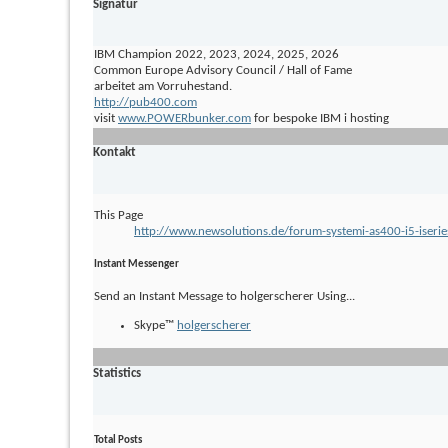
Signatur
IBM Champion 2022, 2023, 2024, 2025, 2026
Common Europe Advisory Council / Hall of Fame
arbeitet am Vorruhestand.
http://pub400.com
visit
www.POWERbunker.com
for bespoke IBM i hosting
Kontakt
This Page
http://www.newsolutions.de/forum-systemi-as400-i5-is
Instant Messenger
Send an Instant Message to holgerscherer Using...
Skype™
holgerscherer
Statistics
Total Posts