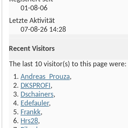
01-08-06
Letzte Aktivität
07-08-26
14:28
Recent Visitors
The last 10 visitor(s) to this page were:
Andreas_Prouza
,
DKSPROFI
,
Dschainers
,
Edefauler
,
Frankk
,
Hrs28
,