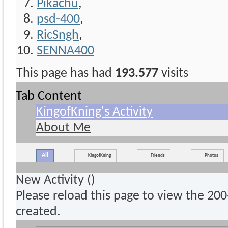
Pikachu
,
psd-400
,
RicSngh
,
SENNA400
This page has had
193.577
visits
Tab Content
KingofKning's Activity
About Me
All
KingofKning
Friends
Photos
New Activity (
)
Please reload this page to view the 20
created.