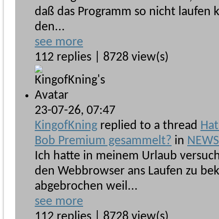
daß das Programm so nicht laufen 
den...
see more
112 replies | 8728 view(s)
23-07-26,
07:47
KingofKning
replied to a thread
Hat
Bob Premium gesammelt?
in
NEWSb
Ich hatte in meinem Urlaub versuc
den Webbrowser ans Laufen zu be
abgebrochen weil...
see more
112 replies | 8728 view(s)