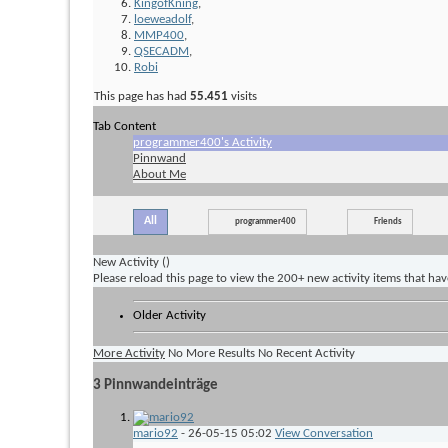
KingofKning
,
loeweadolf
,
MMP400
,
QSECADM
,
Robi
This page has had
55.451
visits
Tab Content
programmer400's Activity
Pinnwand
About Me
All
programmer400
Friends
New Activity (
)
Please reload this page to view the 200+ new activity items that ha
Older Activity
More Activity
No More Results
No Recent Activity
3
Pinnwandeinträge
mario92
-
26-05-15
05:02
View Conversation