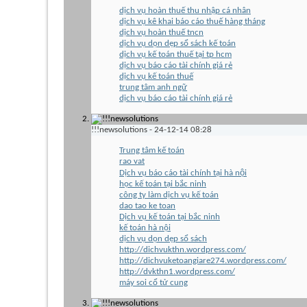
dịch vụ hoàn thuế thu nhập cá nhân
dịch vụ kê khai báo cáo thuế hàng tháng
dịch vụ hoàn thuế tncn
dịch vụ dọn dẹp sổ sách kế toán
dịch vụ kế toán thuế tại tp hcm
dịch vụ báo cáo tài chính giá rẻ
dịch vụ kế toán thuế
trung tâm anh ngữ
dịch vụ báo cáo tài chính giá rẻ
!!!newsolutions
-
24-12-14
08:28
Trung tâm kế toán
rao vat
Dịch vụ báo cáo tài chính tại hà nội
học kế toán tại bắc ninh
công ty làm dịch vụ kế toán
dao tao ke toan
Dịch vụ kế toán tại bắc ninh
kế toán hà nội
dịch vụ dọn dẹp sổ sách
http://dichvukthn.wordpress.com/
http://dichvuketoangiare274.wordpress.com/
http://dvkthn1.wordpress.com/
máy soi cổ tử cung