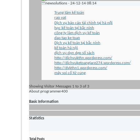
!!!newsolutions
-
24-12-14
08:14
Trung tâm kế toán
rao vat
Dịch vụ báo cáo tài chính tại hà nội
học kế toán tại bắc ninh
công ty làm dịch vụ kế toán
dao tao ke toan
Dịch vụ kế toán tại bắc ninh
kế toán hà nội
dịch vụ dọn dẹp sổ sách
http://dichvukthn.wordpress.com/
http://dichvuketoangiare274.wordpress.com/
http://dvkthn1.wordpress.com/
máy soi cổ tử cung
Showing Visitor Messages 1 to
3
of
3
About programmer400
Basic Information
Statistics
Total Posts