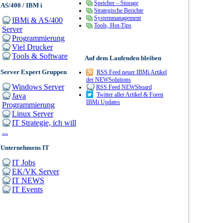
Speicher – Storage
AS/400 / IBM i
Strategische Berichte
Systemmanagement
IBMi & AS/400
Tools, Hot-Tips
Server
Programmierung
Viel Drucker
Tools & Software
Auf dem Laufenden bleiben
Server Expert Gruppen
RSS Feed neuer IBMi Artikel
der NEWSolutions
Windows Server
RSS Feed NEWSboard
Twitter aller Artikel & Foren
Java
IBMi Updates
Programmierung
Linux Server
IT Strategie, ich will
...
Unternehmens IT
IT Jobs
EK/VK Server
IT NEWS
IT Events