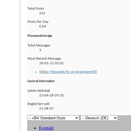
Total Posts
252
Posts Per Day
0,04
Pinnwandeinträge
Total Messages
3
Most Recent Message
26-05-15
05:02
Visitor Messages for programmer400
General Information
Letzte Aktivität
23-04-26
09:10
Registriert seit
21-08-07
Kontakt