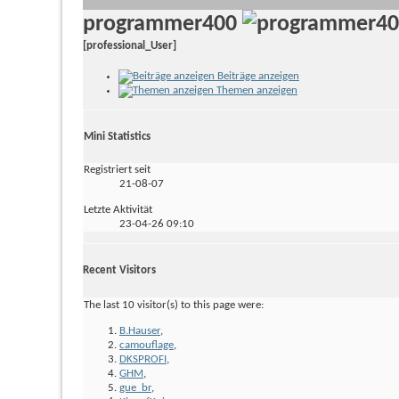
programmer400
[professional_User]
Beiträge anzeigen
Themen anzeigen
Mini Statistics
Registriert seit
21-08-07
Letzte Aktivität
23-04-26
09:10
Recent Visitors
The last 10 visitor(s) to this page were:
B.Hauser
,
camouflage
,
DKSPROFI
,
GHM
,
gue_br
,