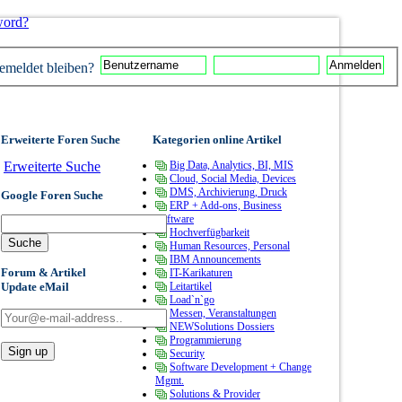
word?
meldet bleiben?
Erweiterte Foren Suche
Kategorien online Artikel
Erweiterte Suche
Big Data, Analytics, BI, MIS
Cloud, Social Media, Devices
DMS, Archivierung, Druck
Google Foren Suche
ERP + Add-ons, Business
Software
Hochverfügbarkeit
Human Resources, Personal
IBM Announcements
Forum & Artikel
IT-Karikaturen
Update eMail
Leitartikel
Load`n`go
Messen, Veranstaltungen
NEWSolutions Dossiers
Programmierung
Security
Software Development + Change
Mgmt.
Solutions & Provider