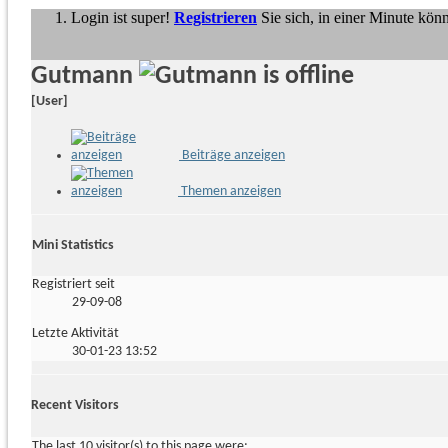
Login ist super!
Registrieren
Sie sich, in einer Minute kön
Gutmann
[User]
Beiträge anzeigen
Themen anzeigen
Mini Statistics
Registriert seit
29-09-08
Letzte Aktivität
30-01-23
13:52
Recent Visitors
The last 10 visitor(s) to this page were: