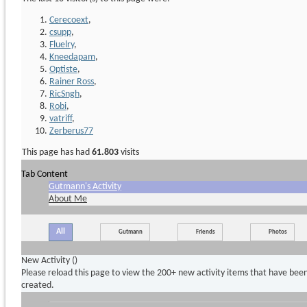
Cerecoext
,
csupp
,
Fluelry
,
Kneedapam
,
Optiste
,
Rainer Ross
,
RicSngh
,
Robi
,
vatriff
,
Zerberus77
This page has had
61.803
visits
Tab Content
Gutmann's Activity
About Me
All
Gutmann
Friends
Photos
New Activity (
)
Please reload this page to view the 200+ new activity items that have bee
created.