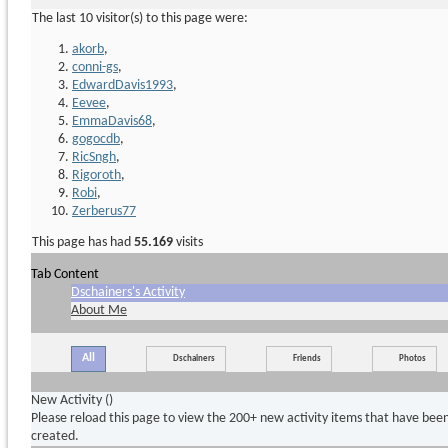
The last 10 visitor(s) to this page were:
akorb
,
conni-gs
,
EdwardDavis1993
,
Eevee
,
EmmaDavis68
,
gogocdb
,
RicSngh
,
Rigoroth
,
Robi
,
Zerberus77
This page has had
55.169
visits
Tab Content
Dschainers's Activity
About Me
All
Dschainers
Friends
Photos
New Activity (
)
Please reload this page to view the 200+ new activity items that have bee
created.