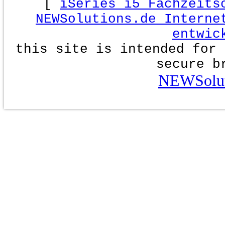
[
iSeries i5 Fachzeits
NEWSolutions.de Interne
entwic
this site is intended for 
secure b
NEWSolut