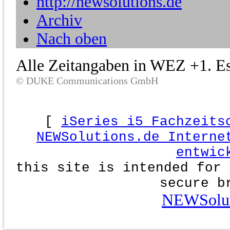
http://newsolutions.de
Archiv
Nach oben
Alle Zeitangaben in WEZ +1. Es 
© DUKE Communications GmbH
[
iSeries i5 Fachzeits
NEWSolutions.de Interne
entwic
this site is intended for 
secure b
NEWSolut