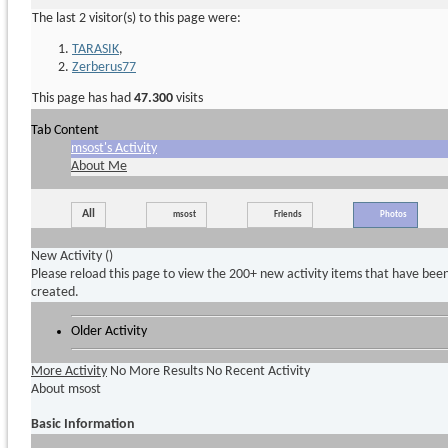
The last 2 visitor(s) to this page were:
TARASIK
,
Zerberus77
This page has had
47.300
visits
Tab Content
msost's Activity
About Me
All
msost
Friends
Photos
New Activity (
)
Please reload this page to view the 200+ new activity items that have bee
created.
Older Activity
More Activity
No More Results
No Recent Activity
About msost
Basic Information