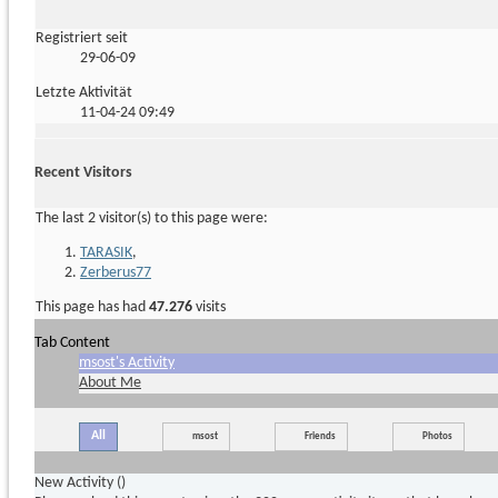
Registriert seit
29-06-09
Letzte Aktivität
11-04-24
09:49
Recent Visitors
The last 2 visitor(s) to this page were:
TARASIK
,
Zerberus77
This page has had
47.276
visits
Tab Content
msost's Activity
About Me
All
msost
Friends
Photos
New Activity (
)