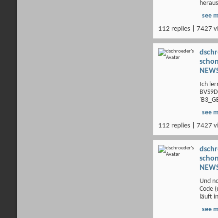
heraus
see 
112 replies | 7427 v
dsch
scho
NEWS
Ich le
BVS9DJ
'B3_GE
see 
112 replies | 7427 v
dsch
scho
NEWS
Und no
Code (
läuft in
see 