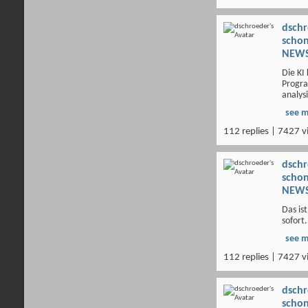
dsch
scho
NEWS
Die KI
Progra
analys
see 
112 replies | 7427 v
dsch
scho
NEWS
Das is
sofort.
see 
112 replies | 7427 v
dsch
scho