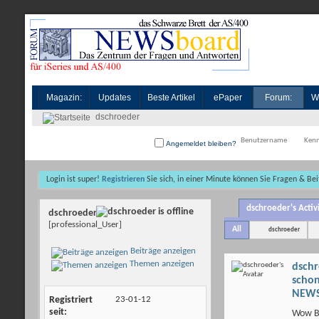
Magazin:
Updates
Beste Artikel
ePaper
Forum:
W
dschroeder
Angemeldet bleiben?
Login ist super!
Registrieren
Sie sich, in einer Minute können Sie Fragen & Bei
dschroeder's Activ
dschroeder
[professional_User]
All
dschroeder
Beiträge anzeigen
Themen anzeigen
dsch
scho
NEWS
Registriert
23-01-12
seit
Wow Bi