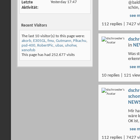
Letzte
Yesterday
17:47
@baldu
Aktivität
schön,
see 
112 replies | 7427 v
Recent Visitors
The last 10 visitor(s) to this page were:
dsch
akorb
,
E305GL
,
fmu
,
Gutmann
,
Pikachu
,
in
NE
psd-400
,
RobertPic
,
ubas
,
uhohw
,
xenofob
Was st
This page has had
252.677
visits
erkenn
see 
10 replies | 121 vie
dsch
scho
NEWS
Mir ha
wäre k
OK ist,
see 
112 replies | 7427 v