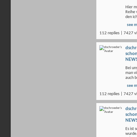
Hier m
Reihe 
den ich
see 
112 replies | 7427 v
dsch
scho
NEWS
Bei un
man vi
auch be
see 
112 replies | 7427 v
dsch
scho
NEWS
Es ist
wurde. 