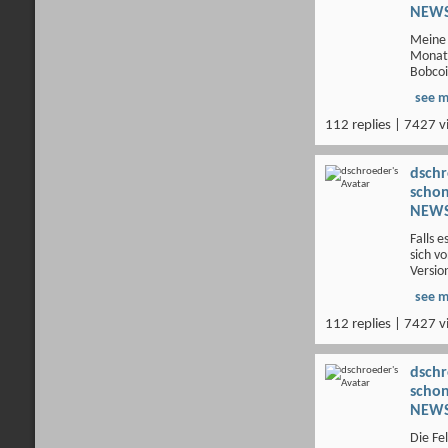
NEWS
Meine 
Monats
Bobcoi
see 
112 replies | 7427 v
dsch
scho
NEWS
Falls 
sich vo
Version
see 
112 replies | 7427 v
dsch
scho
NEWS
Die Fe