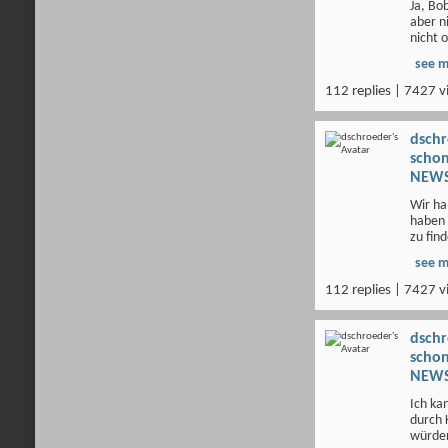
Ja, Bo
aber n
nicht o
see 
112 replies | 7427 v
dsch
scho
NEWS
Wir ha
haben 
zu find
see 
112 replies | 7427 v
dsch
scho
NEWS
Ich ka
durch 
würden