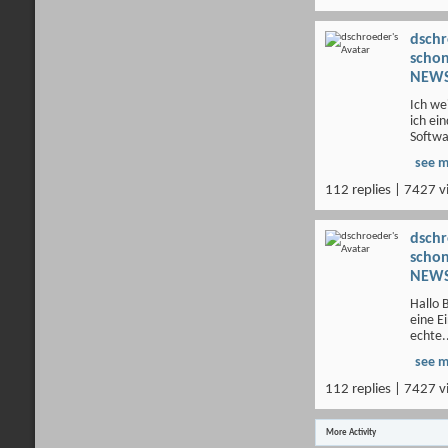
dsch
scho
NEWS
Ich we
ich ei
Softwa
see 
112 replies | 7427 v
dsch
scho
NEWS
Hallo B
eine Ei
echte.
see 
112 replies | 7427 v
More Activity