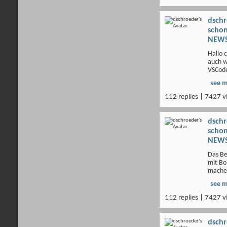
dsch
scho
NEWS
Hallo 
auch w
VSCode
see 
112 replies | 7427 v
dsch
scho
NEWS
Das Be
mit Bo
machen
see 
112 replies | 7427 v
dsch