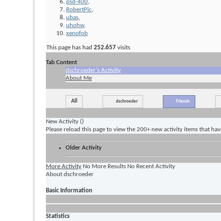
psd-400
,
RobertPic
,
ubas
,
uhohw
,
xenofob
This page has had
252.657
visits
Tab Content
dschroeder's Activity
About Me
All
dschroeder
Friends
New Activity (
)
Please reload this page to view the 200+ new activity items that ha
Older Activity
More Activity
No More Results
No Recent Activity
About dschroeder
Basic Information
Statistics