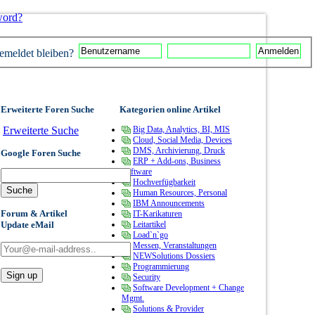
word?
meldet bleiben?
Erweiterte Foren Suche
Kategorien online Artikel
Erweiterte Suche
Big Data, Analytics, BI, MIS
Cloud, Social Media, Devices
DMS, Archivierung, Druck
Google Foren Suche
ERP + Add-ons, Business
Software
Hochverfügbarkeit
Human Resources, Personal
IBM Announcements
Forum & Artikel
IT-Karikaturen
Update eMail
Leitartikel
Load`n`go
Messen, Veranstaltungen
NEWSolutions Dossiers
Programmierung
Security
Software Development + Change
Mgmt.
Solutions & Provider