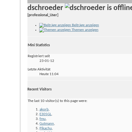
dschroeder
[professional_User]
Beiträge anzeigen
Themen anzeigen
Mini Statistics
Registriert seit
23-01-12
Letzte Aktivität
Heute
11:04
Recent Visitors
The last 10 visitor(s) to this page were:
akorb
,
E305GL
,
fmu
,
Gutmann
,
Pikachu
,