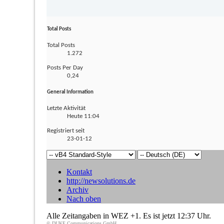
Total Posts
Total Posts
1.272
Posts Per Day
0,24
General Information
Letzte Aktivität
Heute
11:04
Registriert seit
23-01-12
Kontakt
http://newsolutions.de
Archiv
Nach oben
Alle Zeitangaben in WEZ +1. Es ist jetzt
12:37
Uhr.
© DUKE Communications GmbH