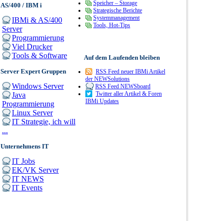
Speicher – Storage
AS/400 / IBM i
Strategische Berichte
Systemmanagement
IBMi & AS/400
Tools, Hot-Tips
Server
Programmierung
Viel Drucker
Tools & Software
Auf dem Laufenden bleiben
Server Expert Gruppen
RSS Feed neuer IBMi Artikel
der NEWSolutions
Windows Server
RSS Feed NEWSboard
Twitter aller Artikel & Foren
Java
IBMi Updates
Programmierung
Linux Server
IT Strategie, ich will
...
Unternehmens IT
IT Jobs
EK/VK Server
IT NEWS
IT Events