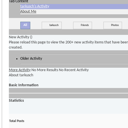
Tab Content
tarkusch's Activity
About Me
All
tarkusch
Friends
Photos
New Activity (
)
Please reload this page to view the 200+ new activity items that have bee
created.
Older Activity
More Activity
No More Results
No Recent Activity
About tarkusch
Basic Information
Statistics
Total Posts