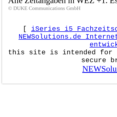
Alle Zeitangaben in WEZ +1. Es 
© DUKE Communications GmbH
[
iSeries i5 Fachzeits
NEWSolutions.de Interne
entwic
this site is intended for 
secure b
NEWSolut