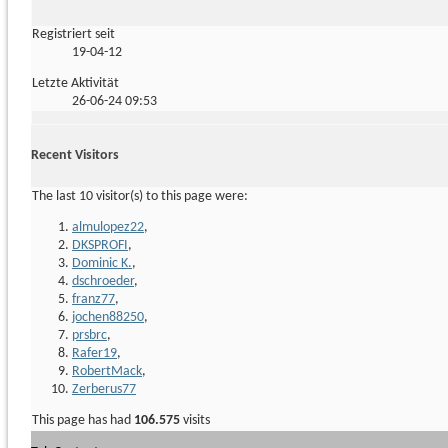
Registriert seit
19-04-12
Letzte Aktivität
26-06-24
09:53
Recent Visitors
The last 10 visitor(s) to this page were:
almulopez22
,
DKSPROFI
,
Dominic K.
,
dschroeder
,
franz77
,
jochen88250
,
prsbrc
,
Rafer19
,
RobertMack
,
Zerberus77
This page has had
106.575
visits