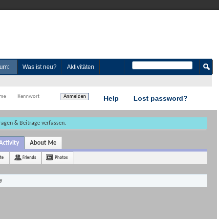
um:
Was ist neu?
Aktivitäten
Help
Lost password?
Fragen & Beiträge verfassen.
Activity
About Me
te
Friends
Photos
ty