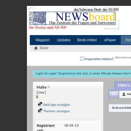
Magazin:
Updates
Beste Artikel
ePaper
For
Malte
Angemeldet bleiben?
Login ist super!
Registrieren
Sie sich, in einer Minute können Sie 
Malte's 
Malte
[User]
All
Mal
Beiträge anzeigen
No Recent Activi
Themen anzeigen
Registriert
18-06-13
seit