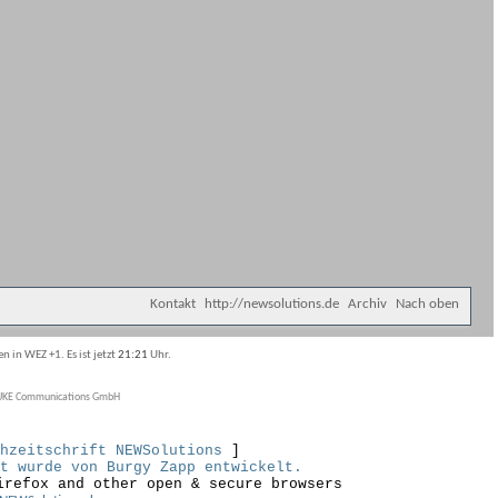
Kontakt
http://newsolutions.de
Archiv
Nach oben
n in WEZ +1. Es ist jetzt
21:21
Uhr.
KE Communications GmbH
hzeitschrift NEWSolutions
]
t wurde von Burgy Zapp entwickelt.
irefox and other open & secure browsers