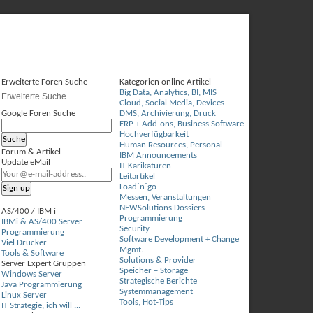
Erweiterte Foren Suche
Kategorien online Artikel
Big Data, Analytics, BI, MIS
Erweiterte Suche
Cloud, Social Media, Devices
Google Foren Suche
DMS, Archivierung, Druck
ERP + Add-ons, Business Software
Hochverfügbarkeit
Human Resources, Personal
Forum & Artikel
IBM Announcements
Update eMail
IT-Karikaturen
Leitartikel
Load`n`go
Messen, Veranstaltungen
NEWSolutions Dossiers
AS/400 / IBM i
Programmierung
IBMi & AS/400 Server
Security
Programmierung
Software Development + Change
Viel Drucker
Mgmt.
Tools & Software
Solutions & Provider
Server Expert Gruppen
Speicher – Storage
Windows Server
Strategische Berichte
Java Programmierung
Systemmanagement
Linux Server
Tools, Hot-Tips
IT Strategie, ich will ...