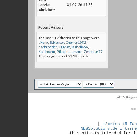
Letzte
31-07-26
11:56
Aktivität
Recent Visitors
The last 10 visitor(s) to this page were:
akorb
,
B.Hauser
,
Charles1982
,
dschroeder
,
ILEMax
,
Isabella66
,
Kaufmann
,
Pikachu
,
prsbrc
,
Zerberus77
This page has had
51.385
visits
Alle Zeitangabe
© DU
[
iSeries i5 Fac
NEWSolutions.de Interne
this site is intended for f