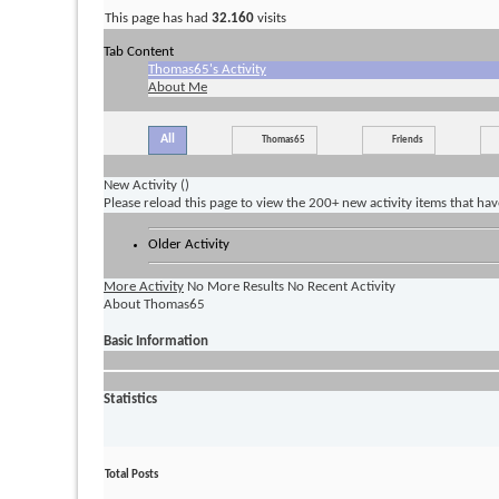
This page has had
32.160
visits
Tab Content
Thomas65's Activity
About Me
All
Thomas65
Friends
New Activity (
)
Please reload this page to view the 200+ new activity items that ha
Older Activity
More Activity
No More Results
No Recent Activity
About Thomas65
Basic Information
Statistics
Total Posts