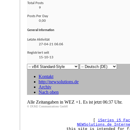
Total Posts
9
Posts Per Day
0,00
General Information
Letzte Aktivität
27-04-21
06:06
Registriert seit
15-10-13
Kontakt
http://newsolutions.de
Archiv
Nach oben
Alle Zeitangaben in WEZ +1. Es ist jetzt
06:37
Uhr.
© DUKE Communications GmbH
[
iSeries i5 Fa
NEWSolutions.de Intern
this site is intended for f