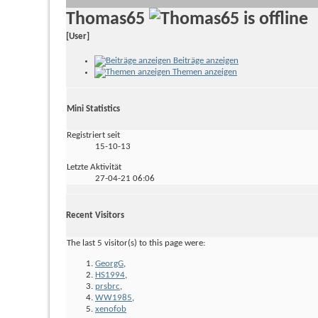
Thomas65
[User]
Beiträge anzeigen
Themen anzeigen
Mini Statistics
Registriert seit
15-10-13
Letzte Aktivität
27-04-21
06:06
Recent Visitors
The last 5 visitor(s) to this page were:
GeorgG
,
HS1994
,
prsbrc
,
WW1985
,
xenofob