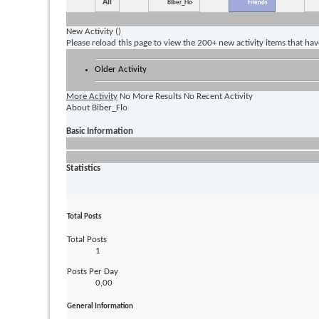
All
Biber_Flo
Friends
New Activity (
)
Please reload this page to view the 200+ new activity items that ha
Older Activity
More Activity
No More Results
No Recent Activity
About Biber_Flo
Basic Information
Statistics
Total Posts
Total Posts
1
Posts Per Day
0,00
General Information