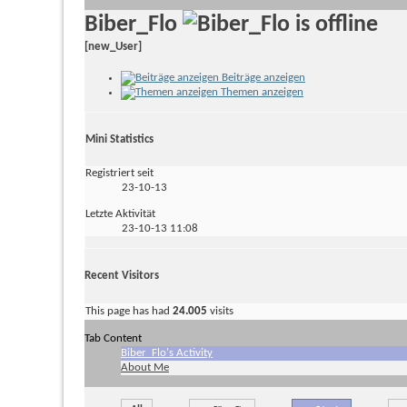
Biber_Flo
[new_User]
Beiträge anzeigen
Themen anzeigen
Mini Statistics
Registriert seit
23-10-13
Letzte Aktivität
23-10-13
11:08
Recent Visitors
This page has had
24.005
visits
Tab Content
Biber_Flo's Activity
About Me