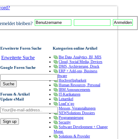
word?
meldet bleiben?
Erweiterte Foren Suche
Kategorien online Artikel
Erweiterte Suche
Big Data, Analytics, BI, MIS
Cloud, Social Media, Devices
DMS, Archivierung, Druck
Google Foren Suche
ERP + Add-ons, Business
Software
Hochverfügbarkeit
Human Resources, Personal
IBM Announcements
Forum & Artikel
IT-Karikaturen
Update eMail
Leitartikel
Load`n`go
Messen, Veranstaltungen
NEWSolutions Dossiers
Programmierung
Security
Software Development + Change
Mgmt.
Solutions & Provider