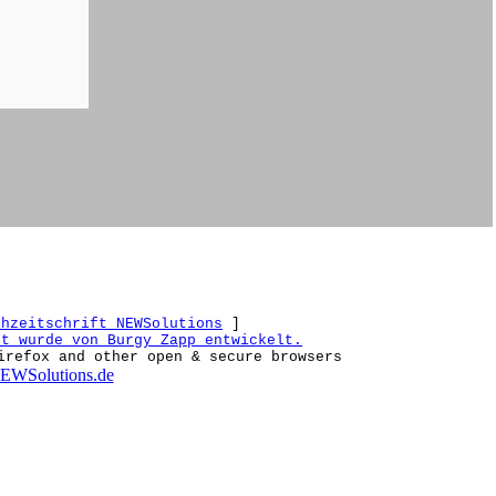
chzeitschrift NEWSolutions
]
et wurde von Burgy Zapp entwickelt.
irefox and other open & secure browsers
EWSolutions.de