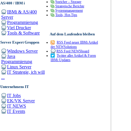
Speicher – Storage
AS/400 / IBM i
Strategische Berichte
Systemmanagement
IBMi & AS/400
Tools, Hot-Tips
Server
Programmierung
Viel Drucker
Tools & Software
Auf dem Laufenden bleiben
Server Expert Gruppen
RSS Feed neuer IBMi Artikel
der NEWSolutions
Windows Server
RSS Feed NEWSboard
Twitter aller Artikel & Foren
Java
IBMi Updates
Programmierung
Linux Server
IT Strategie, ich will
...
Unternehmens IT
IT Jobs
EK/VK Server
IT NEWS
IT Events