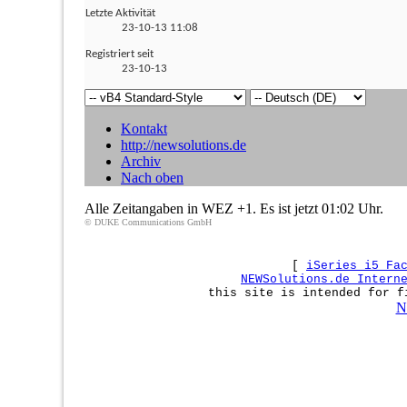
Letzte Aktivität
23-10-13
11:08
Registriert seit
23-10-13
Kontakt
http://newsolutions.de
Archiv
Nach oben
Alle Zeitangaben in WEZ +1. Es ist jetzt
01:02
Uhr.
© DUKE Communications GmbH
[
iSeries i5 Fa
NEWSolutions.de Intern
this site is intended for f
N