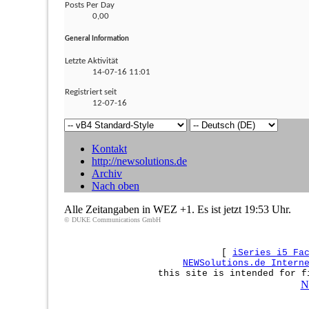
Posts Per Day
0,00
General Information
Letzte Aktivität
14-07-16
11:01
Registriert seit
12-07-16
Kontakt
http://newsolutions.de
Archiv
Nach oben
Alle Zeitangaben in WEZ +1. Es ist jetzt
19:53
Uhr.
© DUKE Communications GmbH
[
iSeries i5 Fa
NEWSolutions.de Intern
this site is intended for f
N