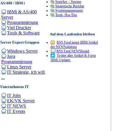
Speicher – Storage
AS/400 / IBM i
Strategische Berichte
Systemmanagement
IBMi & AS/400
Tools, Hot-Tips
Server
Programmierung
Viel Drucker
Tools & Software
Auf dem Laufenden bleiben
Server Expert Gruppen
RSS Feed neuer IBMi Artikel
der NEWSolutions
Windows Server
RSS Feed NEWSboard
Twitter aller Artikel & Foren
Java
IBMi Updates
Programmierung
Linux Server
IT Strategie, ich will
...
Unternehmens IT
IT Jobs
EK/VK Server
IT NEWS
IT Events