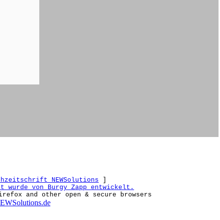
chzeitschrift NEWSolutions
]
et wurde von Burgy Zapp entwickelt.
irefox and other open & secure browsers
EWSolutions.de