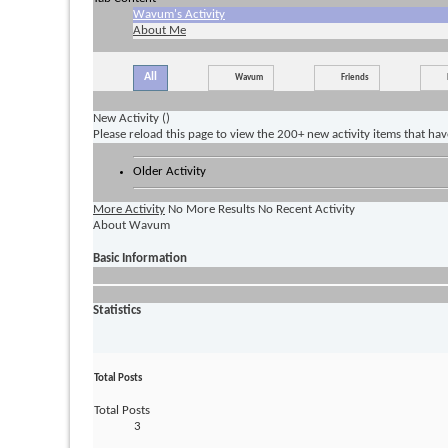
Wavum's Activity
About Me
All
Wavum
Friends
New Activity (
)
Please reload this page to view the 200+ new activity items that ha
Older Activity
More Activity
No More Results
No Recent Activity
About Wavum
Basic Information
Statistics
Total Posts
Total Posts
3