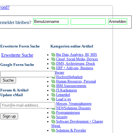
word?
meldet bleiben?
Erweiterte Foren Suche
Kategorien online Artikel
Erweiterte Suche
Big Data, Analytics, BI, MIS
Cloud, Social Media, Devices
DMS, Archivierung, Druck
Google Foren Suche
ERP + Add-ons, Business
Software
Hochverfügbarkeit
Human Resources, Personal
IBM Announcements
Forum & Artikel
IT-Karikaturen
Update eMail
Leitartikel
Load`n`go
Messen, Veranstaltungen
NEWSolutions Dossiers
Programmierung
Security
Software Development + Change
Mgmt.
Solutions & Provider