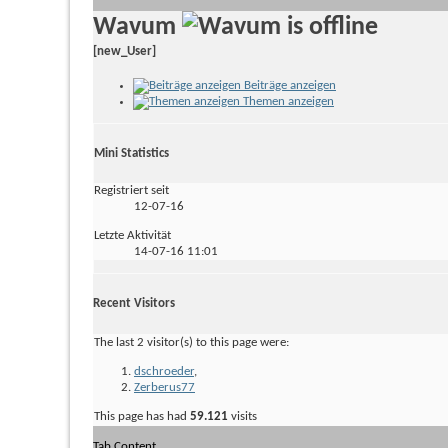
Wavum
[new_User]
Beiträge anzeigen
Themen anzeigen
Mini Statistics
Registriert seit
12-07-16
Letzte Aktivität
14-07-16
11:01
Recent Visitors
The last 2 visitor(s) to this page were:
dschroeder
,
Zerberus77
This page has had
59.121
visits
Tab Content