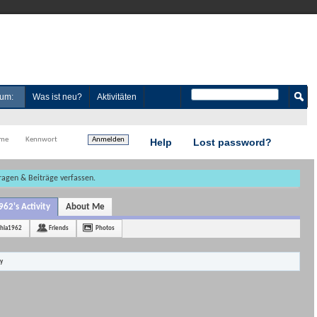
um:
Was ist neu?
Aktivitäten
Help
Lost password?
Fragen & Beiträge verfassen.
62's Activity
About Me
hia1962
Friends
Photos
ty