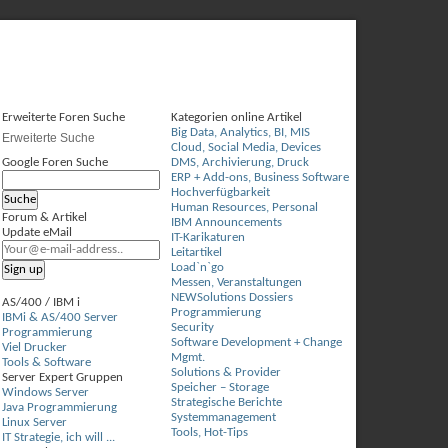
Erweiterte Foren Suche
Kategorien online Artikel
Big Data, Analytics, BI, MIS
Erweiterte Suche
Cloud, Social Media, Devices
Google Foren Suche
DMS, Archivierung, Druck
ERP + Add-ons, Business Software
Hochverfügbarkeit
Human Resources, Personal
Forum & Artikel
IBM Announcements
Update eMail
IT-Karikaturen
Leitartikel
Load`n`go
Messen, Veranstaltungen
NEWSolutions Dossiers
AS/400 / IBM i
Programmierung
IBMi & AS/400 Server
Security
Programmierung
Software Development + Change
Viel Drucker
Mgmt.
Tools & Software
Solutions & Provider
Server Expert Gruppen
Speicher – Storage
Windows Server
Strategische Berichte
Java Programmierung
Systemmanagement
Linux Server
Tools, Hot-Tips
IT Strategie, ich will ...