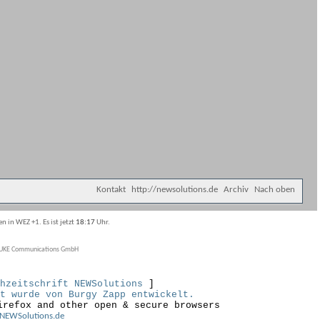
Kontakt
http://newsolutions.de
Archiv
Nach oben
n in WEZ +1. Es ist jetzt
18:17
Uhr.
UKE Communications GmbH
hzeitschrift NEWSolutions
]
t wurde von Burgy Zapp entwickelt.
irefox and other open & secure browsers
NEWSolutions.de