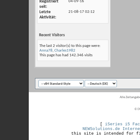
Registriert
04-09-16
seit
Letzte
21-08-17
02:12
Aktivität
Recent Visitors
The last 2 visitor(s) to this page were:
Anna78
,
Charles1982
This page has had
142.346
visits
Alle Zeitangabe
© D
[
iSeries i5 Fac
NEWSolutions.de Interne
this site is intended for f