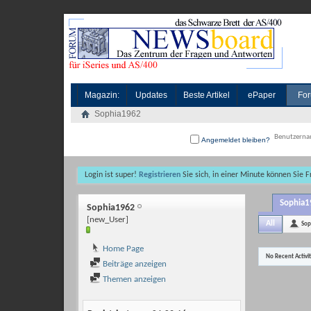
Magazin:
Updates
Beste Artikel
ePaper
For
Sophia1962
Angemeldet bleiben?
Login ist super!
Registrieren
Sie sich, in einer Minute können Sie 
Sophia19
Sophia1962
[new_User]
All
Sop
Home Page
No Recent Activi
Beiträge anzeigen
Themen anzeigen