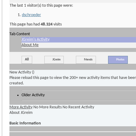
The last 1 visitor(s) to this page were:
dschroeder
This page has had
48.324
visits
Tab Content
JGreim's Activity
About Me
All
JGreim
Friends
Photos
New Activity (
)
Please reload this page to view the 200+ new activity items that have bee
created.
Older Activity
More Activity
No More Results
No Recent Activity
About JGreim
Basic Information