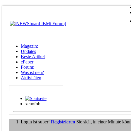
Magazin:
Updates
Beste Artikel
ePaper
Forum:
Was ist neu?
Aktivitäten
xenofob
Login ist super!
Registrieren
Sie sich, in einer Minute kön