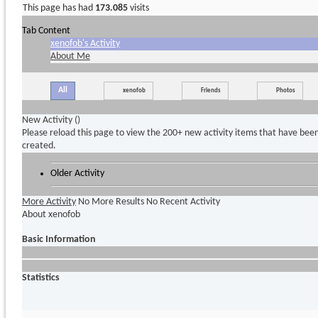
This page has had
173.085
visits
Tab Content
xenofob's Activity
About Me
All
xenofob
Friends
Photos
New Activity (
)
Please reload this page to view the 200+ new activity items that have bee
created.
Older Activity
More Activity
No More Results
No Recent Activity
About xenofob
Basic Information
Statistics