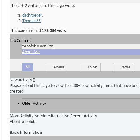
The last 2 visitor(s) to this page were:
dschroeder
,
Thomas65
This page has had
173.084
visits
Tab Content
xenofob's Activity
About Me
All
xenofob
Friends
Photos
New Activity (
)
Please reload this page to view the 200+ new activity items that have bee
created.
Older Activity
More Activity
No More Results
No Recent Activity
About xenofob
Basic Information