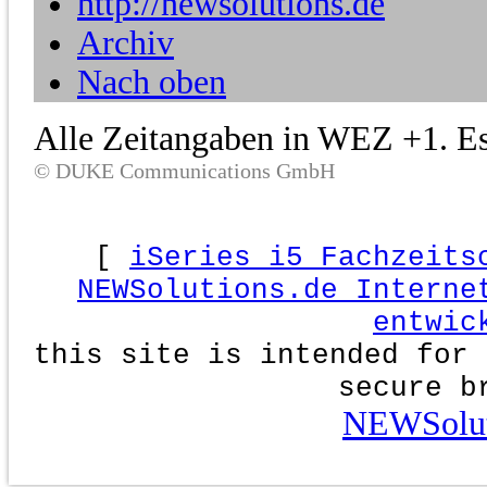
http://newsolutions.de
Archiv
Nach oben
Alle Zeitangaben in WEZ +1. Es 
© DUKE Communications GmbH
[
iSeries i5 Fachzeits
NEWSolutions.de Interne
entwic
this site is intended for 
secure b
NEWSolut