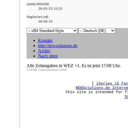
Letzte Aktivität
26-05-23
15:23
Registriert seit
26-06-19
Kontakt
http://newsolutions.de
Archiv
Nach oben
Alle Zeitangaben in WEZ +1. Es ist jetzt
17:08
Uhr.
© DUKE Communications GmbH
[
iSeries i5 Fa
NEWSolutions.de Intern
this site is intended for f
N