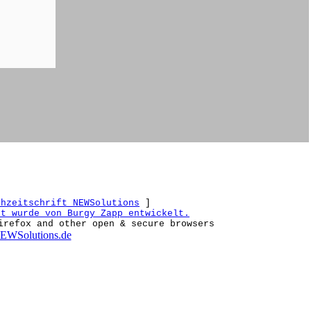
chzeitschrift NEWSolutions
]
et wurde von Burgy Zapp entwickelt.
irefox and other open & secure browsers
EWSolutions.de