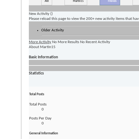
All
Martin15
Friends
New Activity (
)
Please reload this page to view the 200+ new activity items that ha
Older Activity
More Activity
No More Results
No Recent Activity
About Martin15
Basic Information
Statistics
Total Posts
Total Posts
0
Posts Per Day
0
General Information