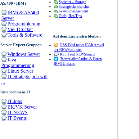
Speicher – Storage
AS/400 / IBM i
Strategische Berichte
Systemmanagement
IBMi & AS/400
Tools, Hot-Tips
Server
Programmierung
Viel Drucker
Tools & Software
Auf dem Laufenden bleiben
Server Expert Gruppen
RSS Feed neuer IBMi Artikel
der NEWSolutions
Windows Server
RSS Feed NEWSboard
Twitter aller Artikel & Foren
Java
IBMi Updates
Programmierung
Linux Server
IT Strategie, ich will
...
Unternehmens IT
IT Jobs
EK/VK Server
IT NEWS
IT Events