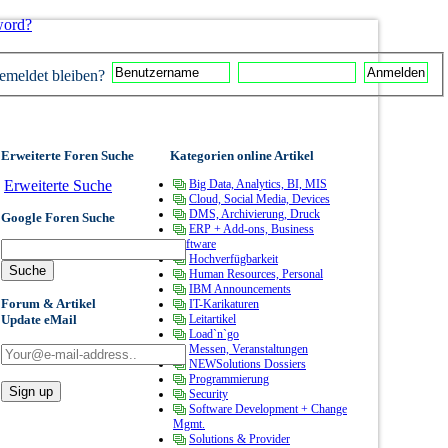
word?
meldet bleiben?
Erweiterte Foren Suche
Kategorien online Artikel
Erweiterte Suche
Big Data, Analytics, BI, MIS
Cloud, Social Media, Devices
DMS, Archivierung, Druck
Google Foren Suche
ERP + Add-ons, Business
Software
Hochverfügbarkeit
Human Resources, Personal
IBM Announcements
Forum & Artikel
IT-Karikaturen
Update eMail
Leitartikel
Load`n`go
Messen, Veranstaltungen
NEWSolutions Dossiers
Programmierung
Security
Software Development + Change
Mgmt.
Solutions & Provider