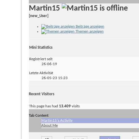
Martin15
[new_User]
Beiträge anzeigen
Themen anzeigen
Mini Statistics
Registriert seit
26-06-19
Letzte Aktivität
26-05-23
15:23
Recent Visitors
This page has had
13.409
visits
Tab Content
Martin15's Activity
About Me