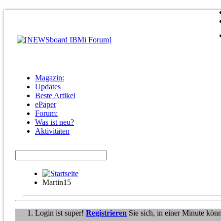
Magazin:
Updates
Beste Artikel
ePaper
Forum:
Was ist neu?
Aktivitäten
Martin15
Login ist super!
Registrieren
Sie sich, in einer Minute kön