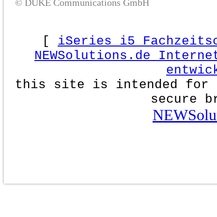
© DUKE Communications GmbH
[
iSeries i5 Fachzeits
NEWSolutions.de Interne
entwic
this site is intended for 
secure b
NEWSolut