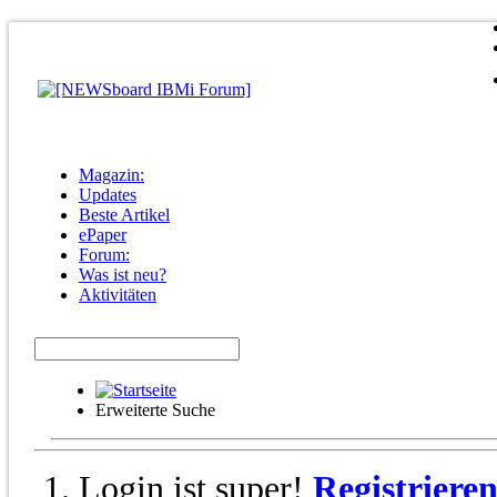
Magazin:
Updates
Beste Artikel
ePaper
Forum:
Was ist neu?
Aktivitäten
Erweiterte Suche
Login ist super!
Registriere