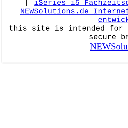
[
iSeries i5 Fachzeits
NEWSolutions.de Interne
entwic
this site is intended for 
secure b
NEWSolut