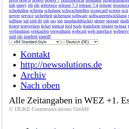
pivot
pow3r
power
power 7
praxisbericht
produkte
programmiere
qsh
query
rdi
rds
reference
release 7.3
release 7.4
remote
ressourc
scheduling
schema
schulung
schwachstellen
scorecard
screen
scsi
server
service
sicherheit
sicherung
software
softwareentwicklung
sqlbase
sql xml ifs
ssh
sso
ssp
standarddrucker
steuer
storage
studi
testen
testversion
ticket
tomcat
tool
tools
transform
trigger
twinax
verbindung
verkaufen
verwaltung
webcast
web interface
webserv
xml
zip
zugferd
zugriff
Kontakt
http://newsolutions.de
Archiv
Nach oben
Alle Zeitangaben in WEZ +1. Es 
© DUKE Communications GmbH