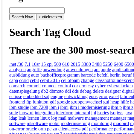
Search Tag Cloud
These are the 300 most-searc
.net
/36
7.1
10sr
15 cpi
500
610
2015
3380
3488
5250
6400
6500
analysen
angriffe
anwendung
anwendungen
api
apple
applikation
ausbildung
auto
bachofficeprogramm
barcode
befehl
berlin
beruf
capa
ccsid
cebit
cebit 2015
cellofoam
change
classnotfoundexcept
comarch
commit
connect
control
cor
crm
csy
cyber
cyberattacken
datenspiegelung
db2
dbmoto
ddl
dds
debug
delete
designer
digital
eclipse
embedded sql
engine
entwicklung
epos
error
excel
fahrte
frontend
ftp
funktion
gdf
google
gruppenwechsel
gui
heap
hilfe
h
ibm-studie
ibm 7208
ibm i
ibmi
ibm i modernisierung
ibm p
ibm z
suite
inow ui
integration
interform
interxml
ipl
iseries
iso
iws
java
ldap
leak
lernen
linux
log
mail
malware
management
manager
ma
software
mlsoftware
mobil
modernisierung
monitoring
moobird
m
on-error
oracle
orm
pc zu clientaccess
pdf
performance
performan