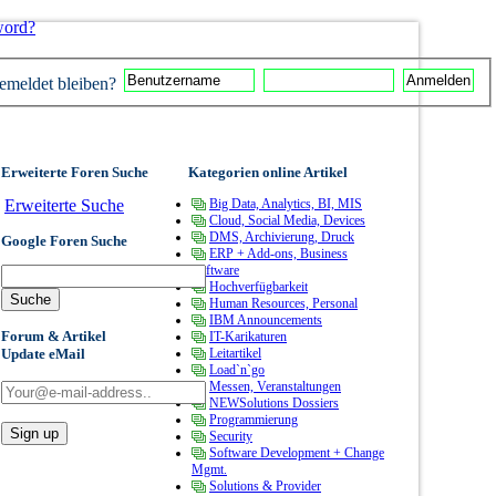
word?
meldet bleiben?
Erweiterte Foren Suche
Kategorien online Artikel
Erweiterte Suche
Big Data, Analytics, BI, MIS
Cloud, Social Media, Devices
DMS, Archivierung, Druck
Google Foren Suche
ERP + Add-ons, Business
Software
Hochverfügbarkeit
Human Resources, Personal
IBM Announcements
Forum & Artikel
IT-Karikaturen
Update eMail
Leitartikel
Load`n`go
Messen, Veranstaltungen
NEWSolutions Dossiers
Programmierung
Security
Software Development + Change
Mgmt.
Solutions & Provider