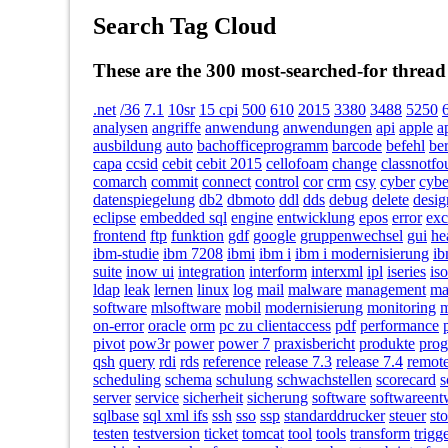
Search Tag Cloud
These are the 300 most-searched-for thread
.net
/36
7.1
10sr
15 cpi
500
610
2015
3380
3488
5250
analysen
angriffe
anwendung
anwendungen
api
apple
a
ausbildung
auto
bachofficeprogramm
barcode
befehl
ber
capa
ccsid
cebit
cebit 2015
cellofoam
change
classnotf
comarch
commit
connect
control
cor
crm
csy
cyber
cybe
datenspiegelung
db2
dbmoto
ddl
dds
debug
delete
desig
eclipse
embedded sql
engine
entwicklung
epos
error
exc
frontend
ftp
funktion
gdf
google
gruppenwechsel
gui
he
ibm-studie
ibm 7208
ibmi
ibm i
ibm i modernisierung
ib
suite
inow ui
integration
interform
interxml
ipl
iseries
iso
ldap
leak
lernen
linux
log
mail
malware
management
ma
software
mlsoftware
mobil
modernisierung
monitoring
m
on-error
oracle
orm
pc zu clientaccess
pdf
performance
pivot
pow3r
power
power 7
praxisbericht
produkte
pro
qsh
query
rdi
rds
reference
release 7.3
release 7.4
remot
scheduling
schema
schulung
schwachstellen
scorecard
s
server
service
sicherheit
sicherung
software
softwareent
sqlbase
sql xml ifs
ssh
sso
ssp
standarddrucker
steuer
st
testen
testversion
ticket
tomcat
tool
tools
transform
trigg