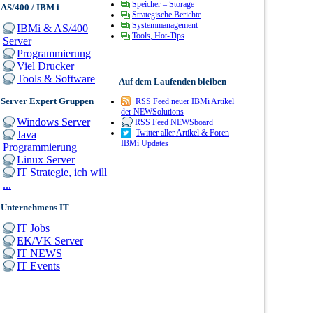
Speicher – Storage
AS/400 / IBM i
Strategische Berichte
Systemmanagement
IBMi & AS/400
Tools, Hot-Tips
Server
Programmierung
Viel Drucker
Tools & Software
Auf dem Laufenden bleiben
Server Expert Gruppen
RSS Feed neuer IBMi Artikel
der NEWSolutions
Windows Server
RSS Feed NEWSboard
Twitter aller Artikel & Foren
Java
IBMi Updates
Programmierung
Linux Server
IT Strategie, ich will
...
Unternehmens IT
IT Jobs
EK/VK Server
IT NEWS
IT Events