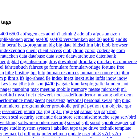
 tags
6400
6500
abfragen
acs
admin1
admin2
ado
afp
afpds
amazon
pplikationen
arcad
as/400
as/400 verschenken
as4 00
as400
audits
lin
beruf
beta-programm
big
big data
bildschirm
birt
blob
browser
oundexception
client
client access
clob
cloud
cobol
codepage
com
rattacken
data
database
data store
datawarehouse
datenbank
ner
digital
digitalisierung
dms
download
drop key
drucker
e-commerce
el
fahrtenbuch
fahrzeuge
formulare
formularvorlage
fortune
free
ap
hilfe
hosting
hpt
http
human resources
human ressource
ib i
ibm
m p
ibm z
ifs
igo-ahead
ile
index
inext
inext suite
infds
inow
inow
iws
java
jdbc
job
json
jt400
jvagate
kmu
kryptografie
kunden
laut
nager
mapping
max
meeting mobile
memory
messe
microsoft
ml-
oobird
mysql
net
netzwerk
noclassdeffounderror
nutzung
odbc
oem
performance manageent
persistenz
personal
personal swiss
php
ping
grammieren
programmierer
protokolle
prtf
ptf
python
qm objekte
qpr
e
ressourcen
return
rpa
rpg
rpg ii
rpgle
sal
samac
sap
sap ibm
creen
scsi
security
semantic data store
semantische suche
sepa
servbird
wicklung
software modernisierung
special
splf
spool
spooldesigner
sql
orage
studie
system
system i
tabellen
tape
tape drive
technik
template
er
twinax
txt
udf
unix
unternehmen
update
user
utf-8
v7r1
v7r5