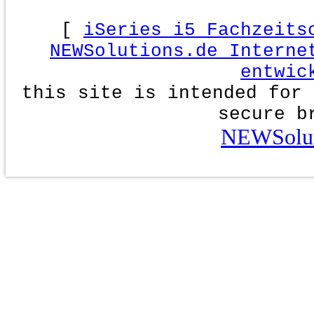
[
iSeries i5 Fachzeits
NEWSolutions.de Interne
entwic
this site is intended for 
secure b
NEWSolut