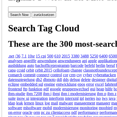
Search Tag Cloud
These are the 300 most-searc
.net
/36
7.1
10sr
15 cpi
500
610
2015
3380
3488
5250
6400
6500
analysen
angriffe
anwendung
anwendungen
api
apple
applikation
ausbildung
auto
bachofficeprogramm
barcode
befehl
berlin
beruf
capa
ccsid
cebit
cebit 2015
cellofoam
change
classnotfoundexcept
comarch
commit
connect
control
cor
crm
csy
cyber
cyberattacken
datenspiegelung
db2
dbmoto
ddl
dds
debug
delete
designer
digital
eclipse
embedded sql
engine
entwicklung
epos
error
excel
fahrte
frontend
ftp
funktion
gdf
google
gruppenwechsel
gui
heap
hilfe
h
ibm-studie
ibm 7208
ibm i
ibmi
ibm i modernisierung
ibm p
ibm z
suite
inow ui
integration
interform
interxml
ipl
iseries
iso
iws
java
ldap
leak
lernen
linux
log
mail
malware
management
manager
ma
software
mlsoftware
mobil
modernisierung
monitoring
moobird
m
on-error
oracle
orm
pc zu clientaccess
pdf
performance
performan