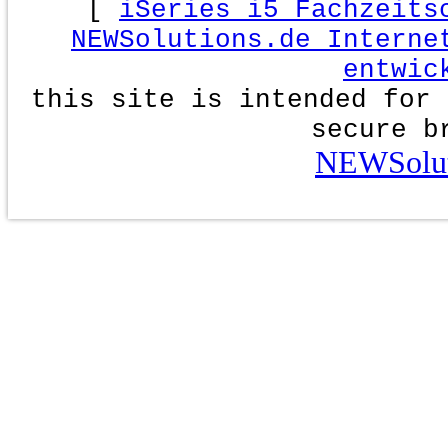
[
iSeries i5 Fachzeits
NEWSolutions.de Interne
entwic
this site is intended for 
secure b
NEWSolut