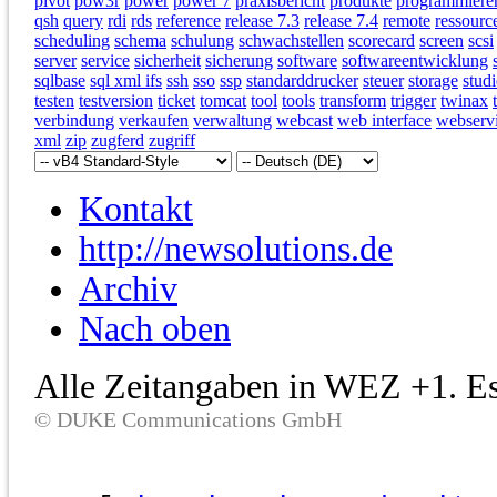
pivot
pow3r
power
power 7
praxisbericht
produkte
programmiere
qsh
query
rdi
rds
reference
release 7.3
release 7.4
remote
ressourc
scheduling
schema
schulung
schwachstellen
scorecard
screen
scsi
server
service
sicherheit
sicherung
software
softwareentwicklung
sqlbase
sql xml ifs
ssh
sso
ssp
standarddrucker
steuer
storage
studi
testen
testversion
ticket
tomcat
tool
tools
transform
trigger
twinax
verbindung
verkaufen
verwaltung
webcast
web interface
webserv
xml
zip
zugferd
zugriff
Kontakt
http://newsolutions.de
Archiv
Nach oben
Alle Zeitangaben in WEZ +1. Es 
© DUKE Communications GmbH