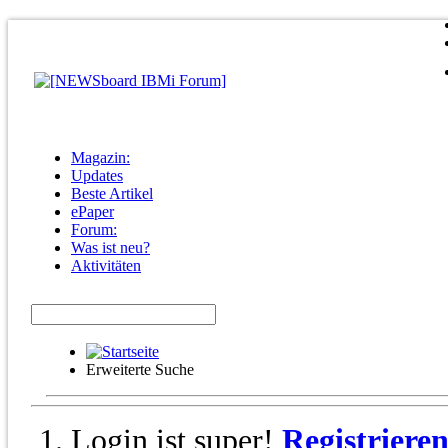
Magazin:
Updates
Beste Artikel
ePaper
Forum:
Was ist neu?
Aktivitäten
Erweiterte Suche
Login ist super!
Registriere