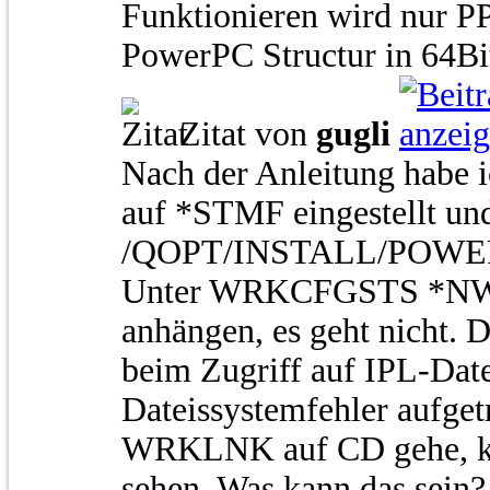
Funktionieren wird nur PP
PowerPC Structur in 64Bit
Zitat von
gugli
Nach der Anleitung habe 
auf *STMF eingestellt un
/QOPT/INSTALL/POWE
Unter WRKCFGSTS *NWS 
anhängen, es geht nicht. 
beim Zugriff auf IPL-Date
Dateissystemfehler aufget
WRKLNK auf CD gehe, kan
sehen. Was kann das sein?