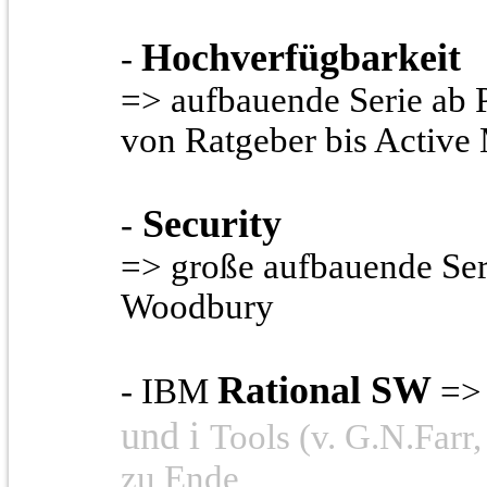
H
ochverfügbarkeit
-
=> aufbauende Serie ab 
von Ratgeber bis Activ
Security
-
=> große aufbauende Seri
Woodbury
Rational SW
- IBM
=
und i
Tools (v. G.N.Farr, 
zu Ende