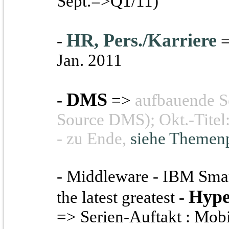
Sept.=>Q1/11)
HR, Pers./Karriere
-
=
Jan. 2011
DMS
-
=>
aufbauende Se
Source DMS); Okt.-Titel
- zu Ende,
siehe Themen
- Middleware - IBM Smar
Hype
the latest greatest
-
=> Serien-Auftakt : Mo