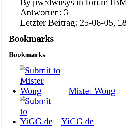
By pwrdwnsys in forum IBM
Antworten:
3
Letzter Beitrag:
25-08-05,
18
Bookmarks
Bookmarks
Mister Wong
YiGG.de