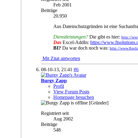
Feb 2001
Beiträge
20.950
Aus Datenschutzgründen ist eine Suchanfra
Dienstleistungen?
Die gibt es hier:
http://ww
Das
Excel-AddIn:
https://www.ftsolutions
BI?
Da war doch noch was:
http://www.ftsol
Mit Zitat antworten
08-10-13,
21:41
#6
Burgy Zapp
Profil
View Forum Posts
Homepage besuchen
[Gründer]
Registriert seit
Aug 2002
Beiträge
548