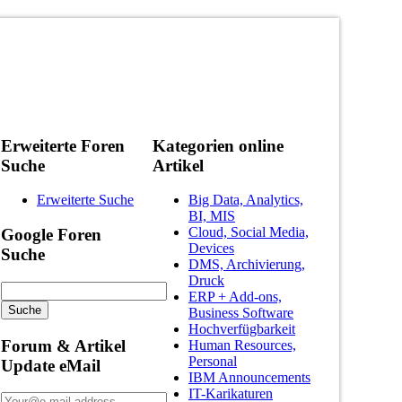
Erweiterte Foren
Kategorien online
Suche
Artikel
Erweiterte Suche
Big Data, Analytics,
BI, MIS
Cloud, Social Media,
Google Foren
Devices
Suche
DMS, Archivierung,
Druck
ERP + Add-ons,
Business Software
Hochverfügbarkeit
Forum & Artikel
Human Resources,
Personal
Update eMail
IBM Announcements
IT-Karikaturen