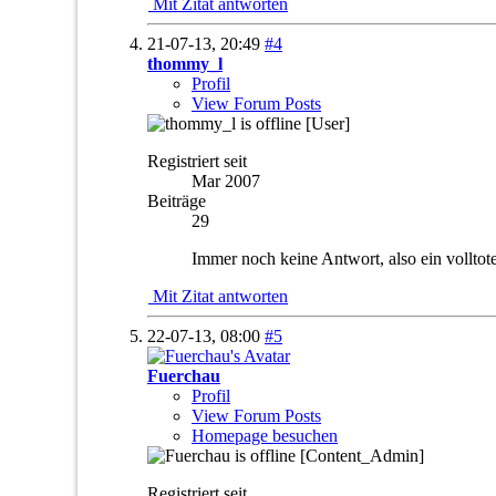
Mit Zitat antworten
21-07-13,
20:49
#4
thommy_l
Profil
View Forum Posts
[User]
Registriert seit
Mar 2007
Beiträge
29
Immer noch keine Antwort, also ein vollto
Mit Zitat antworten
22-07-13,
08:00
#5
Fuerchau
Profil
View Forum Posts
Homepage besuchen
[Content_Admin]
Registriert seit