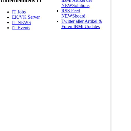
Unternehmens IT
IBMi Artikel der
NEWSolutions
RSS Feed
IT Jobs
NEWSboard
EK/VK Server
Twitter aller Artikel &
IT NEWS
Foren IBMi Updates
IT Events