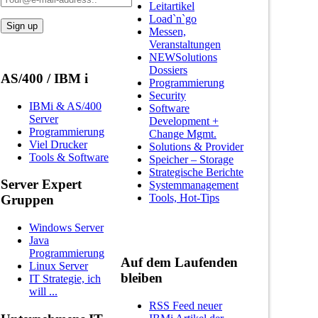
Leitartikel
Load`n`go
Messen,
Veranstaltungen
NEWSolutions
Dossiers
AS/400 / IBM i
Programmierung
Security
IBMi & AS/400
Software
Server
Development +
Programmierung
Change Mgmt.
Viel Drucker
Solutions & Provider
Tools & Software
Speicher – Storage
Strategische Berichte
Server Expert
Systemmanagement
Tools, Hot-Tips
Gruppen
Windows Server
Java
Programmierung
Auf dem Laufenden
Linux Server
bleiben
IT Strategie, ich
will ...
RSS Feed neuer