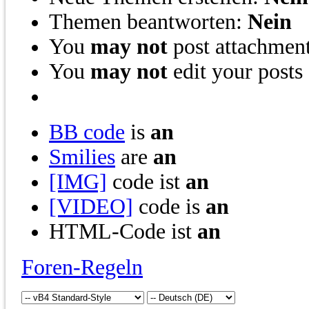
Themen beantworten:
Nein
You
may not
post attachmen
You
may not
edit your posts
BB code
is
an
Smilies
are
an
[IMG]
code ist
an
[VIDEO]
code is
an
HTML-Code ist
an
Foren-Regeln