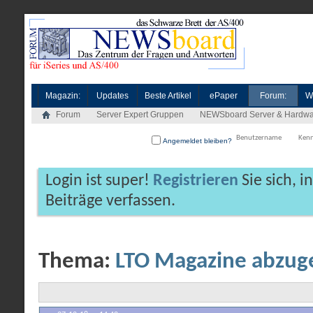
Magazin:
Updates
Beste Artikel
ePaper
Forum:
W
Forum
Server Expert Gruppen
NEWSboard Server & Hardwa
Angemeldet bleiben?
Login ist super!
Registrieren
Sie sich, 
Beiträge verfassen.
Thema:
LTO Magazine abzu