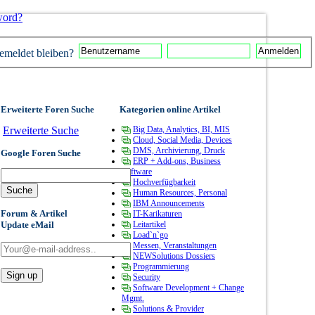
word?
meldet bleiben?
Erweiterte Foren Suche
Kategorien online Artikel
Erweiterte Suche
Big Data, Analytics, BI, MIS
Cloud, Social Media, Devices
DMS, Archivierung, Druck
Google Foren Suche
ERP + Add-ons, Business
Software
Hochverfügbarkeit
Human Resources, Personal
IBM Announcements
Forum & Artikel
IT-Karikaturen
Update eMail
Leitartikel
Load`n`go
Messen, Veranstaltungen
NEWSolutions Dossiers
Programmierung
Security
Software Development + Change
Mgmt.
Solutions & Provider