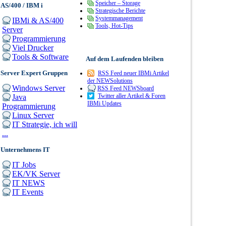
Speicher – Storage
AS/400 / IBM i
Strategische Berichte
Systemmanagement
IBMi & AS/400
Tools, Hot-Tips
Server
Programmierung
Viel Drucker
Tools & Software
Auf dem Laufenden bleiben
Server Expert Gruppen
RSS Feed neuer IBMi Artikel
der NEWSolutions
Windows Server
RSS Feed NEWSboard
Twitter aller Artikel & Foren
Java
IBMi Updates
Programmierung
Linux Server
IT Strategie, ich will
...
Unternehmens IT
IT Jobs
EK/VK Server
IT NEWS
IT Events