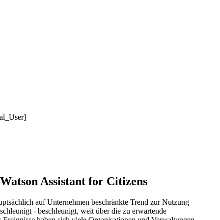
nal_User]
atson Assistant for Citizens
hauptsächlich auf Unternehmen beschränkte Trend zur Nutzung
hleunigt - beschleunigt, weit über die zu erwartende
 Ereignisse haben sich viele Organisationen und Verwaltungen