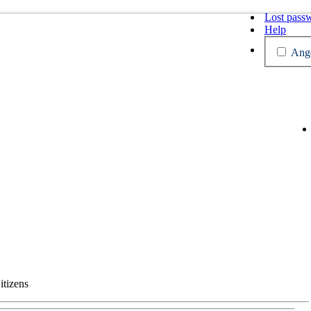
Lost pass
Help
Ange
itizens