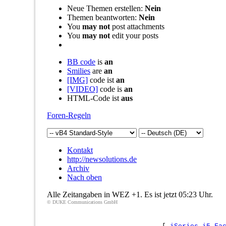
Neue Themen erstellen:
Nein
Themen beantworten:
Nein
You
may not
post attachments
You
may not
edit your posts
BB code
is
an
Smilies
are
an
[IMG]
code ist
an
[VIDEO]
code is
an
HTML-Code ist
aus
Foren-Regeln
Kontakt
http://newsolutions.de
Archiv
Nach oben
Alle Zeitangaben in WEZ +1. Es ist jetzt
05:23
Uhr.
© DUKE Communications GmbH