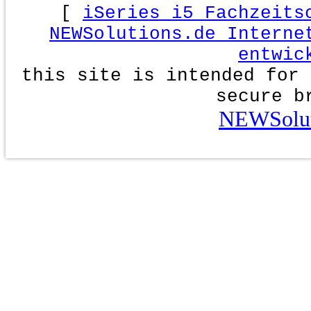
[
iSeries i5 Fachzeits
NEWSolutions.de Interne
entwic
this site is intended for 
secure b
NEWSolut