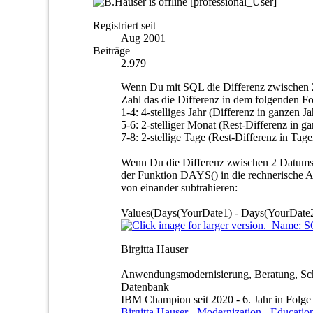
[professional_User]
Registriert seit
Aug 2001
Beiträge
2.979
Wenn Du mit SQL die Differenz zwischen 2 
Zahl das die Differenz in dem folgende
1-4: 4-stelliges Jahr (Differenz in ganzen J
5-6: 2-stelliger Monat (Rest-Differenz in 
7-8: 2-stellige Tage (Rest-Differenz in Tage
Wenn Du die Differenz zwischen 2 Datums-
der Funktion DAYS() in die rechnerische A
von einander subtrahieren:
Values(Days(YourDate1) - Days(YourDate2
Birgitta Hauser
Anwendungsmodernisierung, Beratung, Sc
Datenbank
IBM Champion seit 2020 - 6. Jahr in Folge
Birgitta Hauser - Modernization - Educatio