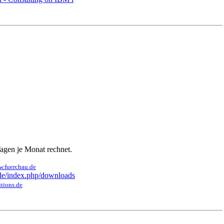
agen je Monat rechnet.
w.fuerchau.de
.de/index.php/downloads
utions.de