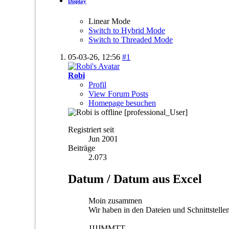
Display
Linear Mode
Switch to Hybrid Mode
Switch to Threaded Mode
05-03-26,
12:56
#1
Robi
Profil
View Forum Posts
Homepage besuchen
[professional_User]
Registriert seit
Jun 2001
Beiträge
2.073
Datum / Datum aus Excel
Moin zusammen
Wir haben in den Dateien und Schnittstell
JJJJMMTT,