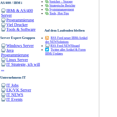
Speicher – Storage
AS/400 / IBM i
Strategische Berichte
Systemmanagement
IBMi & AS/400
Tools, Hot-Tips
Server
Programmierung
Viel Drucker
Tools & Software
Auf dem Laufenden bleiben
Server Expert Gruppen
RSS Feed neuer IBMi Artikel
der NEWSolutions
Windows Server
RSS Feed NEWSboard
Twitter aller Artikel & Foren
Java
IBMi Updates
Programmierung
Linux Server
IT Strategie, ich will
...
Unternehmens IT
IT Jobs
EK/VK Server
IT NEWS
IT Events