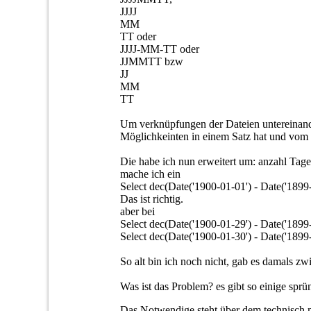
JJJJ
MM
TT oder
JJJJ-MM-TT oder
JJMMTT bzw
JJ
MM
TT
Um verknüpfungen der Dateien untereinande
Möglichkeinten in einem Satz hat und vom 
Die habe ich nun erweitert um: anzahl Tage 
mache ich ein
Select dec(Date('1900-01-01') - Date('1899
Das ist richtig.
aber bei
Select dec(Date('1900-01-29') - Date('1899
Select dec(Date('1900-01-30') - Date('1899
So alt bin ich noch nicht, gab es damals z
Was ist das Problem? es gibt so einige sprü
Das Notwendige steht über dem technisch 