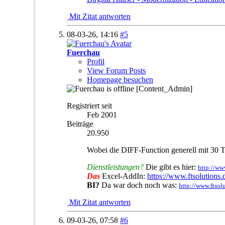
Mit Zitat antworten
08-03-26,
14:16
#5
Fuerchau
Profil
View Forum Posts
Homepage besuchen
[Content_Admin]
Registriert seit
Feb 2001
Beiträge
20.950
Wobei die DIFF-Function generell mit 30 T
Dienstleistungen?
Die gibt es hier:
http://ww
Das
Excel-AddIn:
https://www.ftsolutions
BI?
Da war doch noch was:
http://www.ftsol
Mit Zitat antworten
09-03-26,
07:58
#6