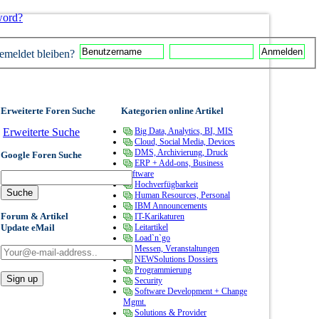
word?
meldet bleiben?
Erweiterte Foren Suche
Kategorien online Artikel
Erweiterte Suche
Big Data, Analytics, BI, MIS
Cloud, Social Media, Devices
DMS, Archivierung, Druck
Google Foren Suche
ERP + Add-ons, Business
Software
Hochverfügbarkeit
Human Resources, Personal
IBM Announcements
Forum & Artikel
IT-Karikaturen
Update eMail
Leitartikel
Load`n`go
Messen, Veranstaltungen
NEWSolutions Dossiers
Programmierung
Security
Software Development + Change
Mgmt.
Solutions & Provider