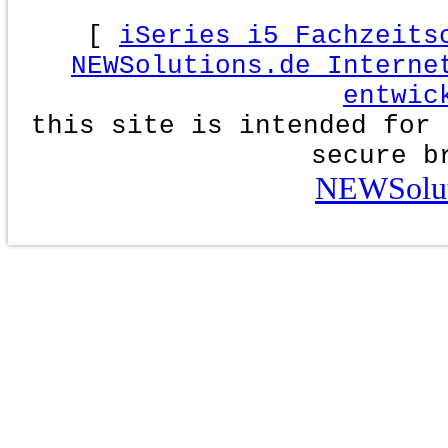
[
iSeries i5 Fachzeits
NEWSolutions.de Interne
entwic
this site is intended for 
secure b
NEWSolut