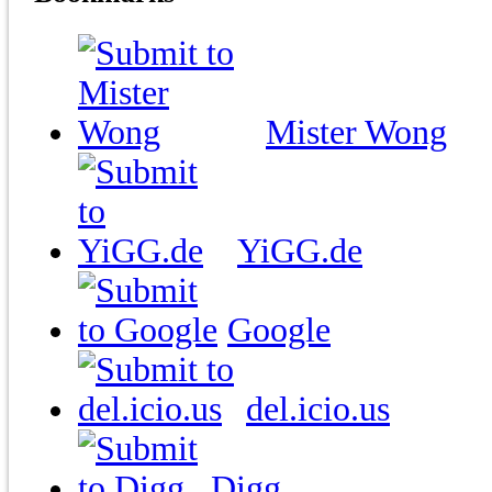
Mister Wong
YiGG.de
Google
del.icio.us
Digg